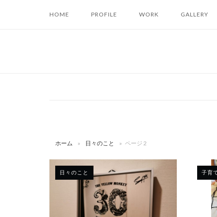
コ
HOME
PROFILE
WORK
GALLERY
ン
テ
ン
ツ
へ
ス
キ
ッ
プ
ホーム
»
日々のこと
»
ページ 2
日々のこと
子育