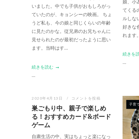
娘、小
いました。中でも子供がおもしろがっ
てくる
ていたのが、キョンシーの映画。 ちょ
ルしな
うど私も、今の娘と同じくらいの年齢
好きな
に見たのかな。従兄弟のお兄ちゃんに
れます。
見せられたのが最初だったように思い
ます。当時はす...
続きを
...
続きを読む
...
2020年4月13日
コメントを投稿
子育
巣ごもり中、親子で楽しめ
る！おすすめカード&ボード
ゲーム
自粛生活の中、実はちょっと楽になっ