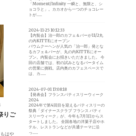
「Moment/Infinity 一瞬と、無限と、シ
ョコラと」。カカオから一つのチョコレー
トが......
2024-11-25 10:12:33
【内覧会】治一郎のカフェ＆バーが11/2丸
の内KITTEにオープン
バウムクーヘンが人気の「治一郎」発とな
るカフェ＆バーが、丸の内KITTEにオー
プン。内覧会にお招きいただきました。 今
回の店舗では、初の試みとなるバータイム
の営業に挑戦。店内奥のカフェスペースで
は、カ......
2024-07-01 17:08:18
【発表会】フランスパティスリーウィーク
2024
稿
2024年で第4回目を迎えるパティスリーの
祭典「ダイナースクラブ フランス パティ
祭りご
スリーウィーク」が、今年も7月1日からス
タートしました。 全国各地の洋菓子店やホ
テル、レストランなどが共通テーマに沿
っ......
、もはや