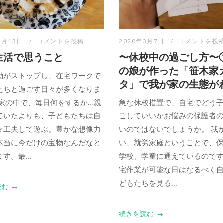
4月13日
コメントを投稿
2020年3月7日
コメントを投
生活で思うこと
〜休校中の過ごし方〜
の娘が作った「笹木家
動がストップし、在宅ワークで
タ」で我が家の生態が
たちと過ごす日々が多くなりま
 家の中で、毎日何をするか…親
急な休校措置で、自宅でどう
ていたよりも、子どもたちは自
ごしていいかお悩みの保護者
々工夫して遊ぶ。豊かな想像力
いのではないでしょうか。 我
本当に今だけの宝物なんだなと
い、就労家庭ということで、
す。最...
学校、学童に通えているので
宅作業が可能な日はなるべく
どもたちを見る...
読む
続きを読む