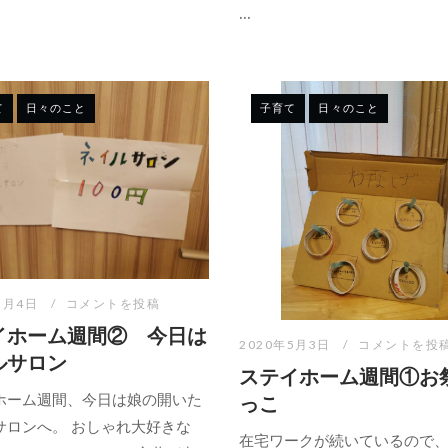
...
て
日々のこと
子育て
日々のこと
5月4日
コメントを投稿
イホーム週間② 今日は
2020年5月3日
コメントを投
ルサロン
ステイホーム週間①お
ホーム週間、今日は娘の開いた
っこ
サロンへ。 おしゃれ大好きな
在宅ワークが続いているので