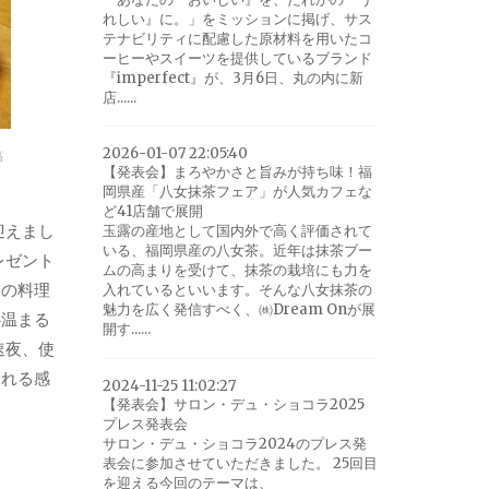
れしい』に。」をミッションに掲げ、サス
テナビリティに配慮した原材料を用いたコ
ーヒーやスイーツを提供しているブランド
『imperfect』が、3月6日、丸の内に新
店......
2026-01-07 22:05:40
稿
【発表会】まろやかさと旨みが持ち味！福
岡県産「八女抹茶フェア」が人気カフェな
ど41店舗で展開
迎えまし
玉露の産地として国内外で高く評価されて
いる、福岡県産の八女茶。近年は抹茶ブー
レゼント
ムの高まりを受けて、抹茶の栽培にも力を
橋の料理
入れているといいます。そんな八女抹茶の
魅力を広く発信すべく、㈱Dream Onが展
心温まる
開す......
速夜、使
切れる感
2024-11-25 11:02:27
【発表会】サロン・デュ・ショコラ2025
プレス発表会
サロン・デュ・ショコラ2024のプレス発
表会に参加させていただきました。 25回目
を迎える今回のテーマは、