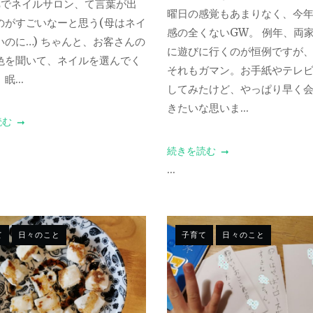
2でネイルサロン、て言葉が出
曜日の感覚もあまりなく、今
のがすごいなーと思う(母はネイ
感の全くないGW。 例年、両
いのに…) ちゃんと、お客さんの
に遊びに行くのが恒例ですが
色を聞いて、ネイルを選んでく
それもガマン。お手紙やテレ
眠...
してみたけど、やっぱり早く
きたいな思いま...
読む
続きを読む
...
て
日々のこと
子育て
日々のこと