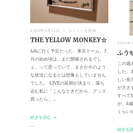
2020年5月21日
コメントを投稿
THE YELLOW MONKEY☆
2020年
4/4に行く予定だった、東京ドーム。3
ふう
月の始め頃は、まだ開催されるでし
この週
ょ、って思っていて、まさか今のよう
した。
な状況になるとは想像もしていません
しい長
でした。 LIVEの延期が決まり、落ち
が大き
込む私に「こんなときだから、グッズ
すべて
買ったら」...
が、4
くらいの.
続きを読む
...
続きを