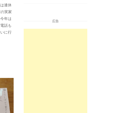
年は連休
家の実家
、今年は
広告
ビ電話も
会いに行