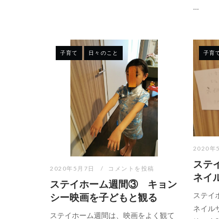
...
子育て
日々のこと
子育
2020年
ステ
2020年5月7日
コメントを投稿
ネイ
ステイホーム週間③ キョン
ステイ
シー映画を子どもと観る
ネイル
ステイホーム週間は、映画をよく観て