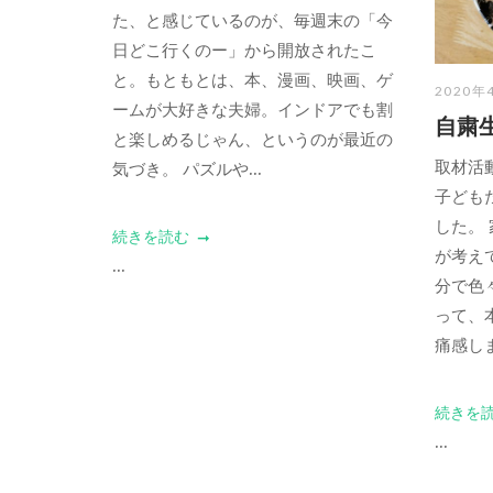
た、と感じているのが、毎週末の「今
日どこ行くのー」から開放されたこ
と。もともとは、本、漫画、映画、ゲ
2020年
ームが大好きな夫婦。インドアでも割
自粛
と楽しめるじゃん、というのが最近の
取材活
気づき。 パズルや...
子ども
した。
続きを読む
が考え
...
分で色
って、
痛感しま
続きを
...