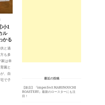
稿
①小1
カル
わかる
子供と過
の方も多
が家は幸
保育園と
すが、自
最近の投稿
自宅で子
【新店】『imperfect MARUNOUCHI
ROASTERY』最新のロースターにも注
目！