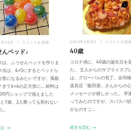
2020年5月8日
コメントを投
5月18日
コメントを投稿
40歳
せんベッド♪
コロナ渦に、40歳の誕生日を
末は、ふうせんベッドを作りま
た。 主人からのサプライズプ
本当は、4×5にするとベッドら
は、グローバルの包丁。合羽
方形になるみたいですが、風船
道具店「飯田屋」さんからの
すぎて4×4の正方形に… 材料は
メッセージが嬉しかった。 早
100円ショップで揃えました
ってみたのですが、スパスパ
歳と7歳、2人乗っても割れない
がものすご...
..
続きを読む
読む