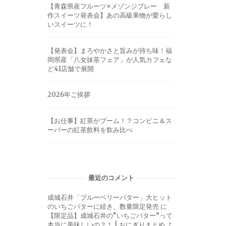
【青森県産フルーツ×メゾンジブレー 新
作スイーツ発表会】あの高級果物が愛らし
いスイーツに！
【発表会】まろやかさと旨みが持ち味！福
岡県産「八女抹茶フェア」が人気カフェな
ど41店舗で展開
2026年ご挨拶
【お仕事】紅茶がブーム！？コンビニ＆ス
ーパーの紅茶飲料を飲み比べ
最近のコメント
成城石井「ブルーベリーバター」大ヒット
のいちごバターに続き、数量限定発売
に
【限定品】成城石井の“いちごバター”って
本当に美味しいの？！ | おにぎりまとめ
よ