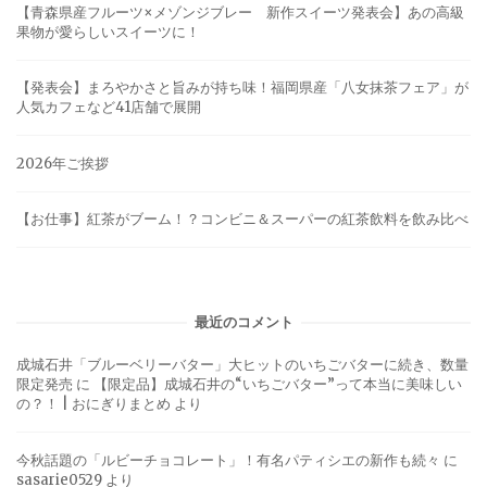
【青森県産フルーツ×メゾンジブレー 新作スイーツ発表会】あの高級
果物が愛らしいスイーツに！
【発表会】まろやかさと旨みが持ち味！福岡県産「八女抹茶フェア」が
人気カフェなど41店舗で展開
2026年ご挨拶
【お仕事】紅茶がブーム！？コンビニ＆スーパーの紅茶飲料を飲み比べ
最近のコメント
成城石井「ブルーベリーバター」大ヒットのいちごバターに続き、数量
限定発売
に
【限定品】成城石井の“いちごバター”って本当に美味しい
の？！ | おにぎりまとめ
より
今秋話題の「ルビーチョコレート」！有名パティシエの新作も続々
に
sasarie0529
より