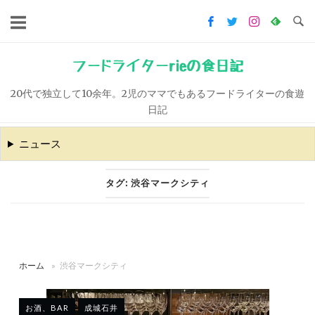
コ
ン
テ
ン
フードライターrieの食日記
ツ
20代で独立して10余年。2児のママでもあるフードライターの食遊
へ
日記
ス
キ
ニュース
ッ
プ
タグ:
渋谷マークシティ
ホーム
»
渋谷マークシティ
お酒、BAR
成城石井