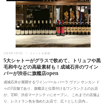
2019年7月9日
コメントを投稿
5大シャトーがグラスで飲めて、トリュフや黒
毛和牛などの高級素材も！成城石井のワイン
バーが渋谷に旗艦店open
成城石井が展開するワインバール バーラ ヴァン サンカン ド
ゥの7店舗であり、旗艦店と位置付けるワンランク上のお店
が、7/10、渋谷マークシティにオープン。 これまでの店舗よ
り、レストラン色を強めたお店で、広々とした店内...