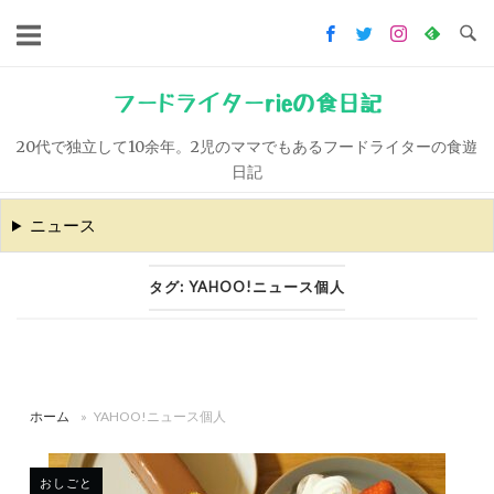
コ
ン
テ
ン
フードライターrieの食日記
ツ
20代で独立して10余年。2児のママでもあるフードライターの食遊
へ
日記
ス
キ
ニュース
ッ
プ
タグ:
YAHOO!ニュース個人
ホーム
»
YAHOO!ニュース個人
おしごと