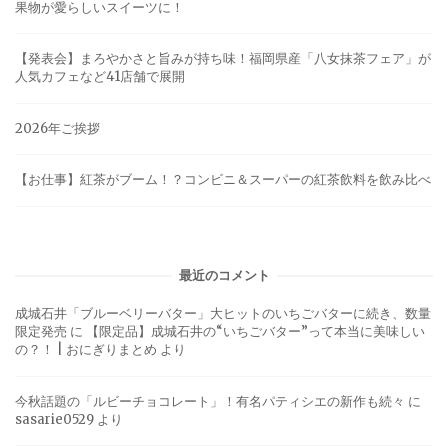
果物が愛らしいスイーツに！
【発表会】まろやかさと旨みが持ち味！福岡県産「八女抹茶フェア」が
人気カフェなど41店舗で展開
2026年ご挨拶
【お仕事】紅茶がブーム！？コンビニ＆スーパーの紅茶飲料を飲み比べ
最近のコメント
成城石井「ブルーベリーバター」大ヒットのいちごバターに続き、数量
限定発売
に
【限定品】成城石井の“いちごバター”って本当に美味しい
の？！ | おにぎりまとめ
より
今秋話題の「ルビーチョコレート」！有名パティシエの新作も続々
に
sasarie0529
より