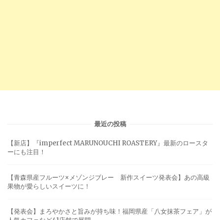
最近の投稿
【新店】『imperfect MARUNOUCHI ROASTERY』最新のロースタ
ーにも注目！
【青森県産フルーツ×メゾンジブレー 新作スイーツ発表会】あの高級
果物が愛らしいスイーツに！
【発表会】まろやかさと旨みが持ち味！福岡県産「八女抹茶フェア」が