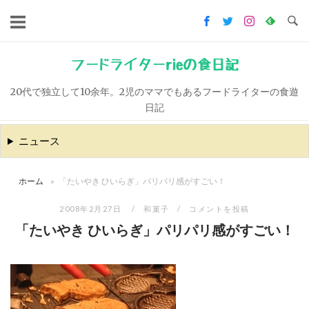
コ
ン
テ
ン
フードライターrieの食日記
ツ
20代で独立して10余年。2児のママでもあるフードライターの食遊
へ
日記
ス
キ
ニュース
ッ
プ
ホーム
»
「たいやき ひいらぎ」パリパリ感がすごい！
2008年2月27日
和菓子
コメントを投稿
「たいやき ひいらぎ」パリパリ感がすごい！