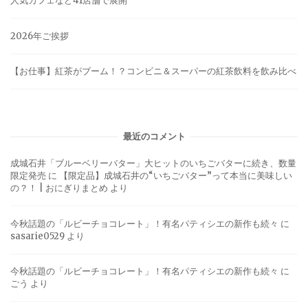
人気カフェなど41店舗で展開
2026年ご挨拶
【お仕事】紅茶がブーム！？コンビニ＆スーパーの紅茶飲料を飲み比べ
最近のコメント
成城石井「ブルーベリーバター」大ヒットのいちごバターに続き、数量
限定発売
に
【限定品】成城石井の“いちごバター”って本当に美味しい
の？！ | おにぎりまとめ
より
今秋話題の「ルビーチョコレート」！有名パティシエの新作も続々
に
sasarie0529
より
今秋話題の「ルビーチョコレート」！有名パティシエの新作も続々
に
ごう
より