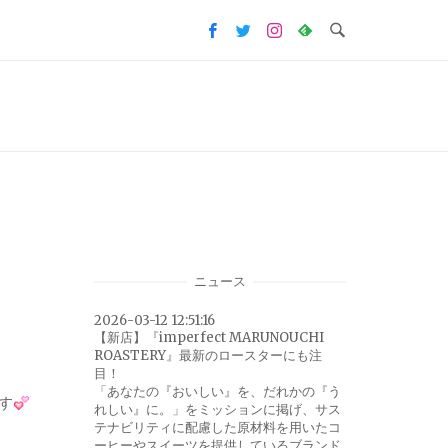
ニュース
2026-03-12 12:51:16
【新店】『imperfect MARUNOUCHI
ROASTERY』最新のロースターにも注
目！
「あなたの『おいしい』を、だれかの『う
す
れしい』に。」をミッションに掲げ、サス
テナビリティに配慮した原材料を用いたコ
ーヒーやスイーツを提供しているブランド