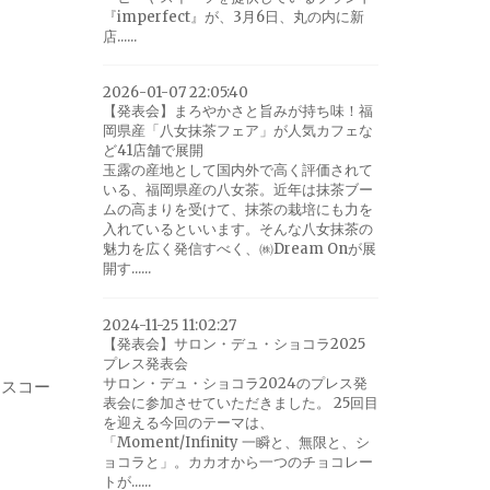
『imperfect』が、3月6日、丸の内に新
店......
2026-01-07 22:05:40
【発表会】まろやかさと旨みが持ち味！福
岡県産「八女抹茶フェア」が人気カフェな
ど41店舗で展開
玉露の産地として国内外で高く評価されて
いる、福岡県産の八女茶。近年は抹茶ブー
ムの高まりを受けて、抹茶の栽培にも力を
入れているといいます。そんな八女抹茶の
魅力を広く発信すべく、㈱Dream Onが展
開す......
2024-11-25 11:02:27
【発表会】サロン・デュ・ショコラ2025
プレス発表会
サロン・デュ・ショコラ2024のプレス発
ンスコー
表会に参加させていただきました。 25回目
を迎える今回のテーマは、
「Moment/Infinity 一瞬と、無限と、シ
ョコラと」。カカオから一つのチョコレー
トが......