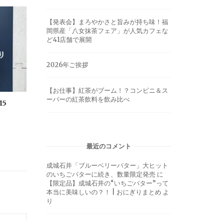
【発表会】まろやかさと旨みが持ち味！福
岡県産「八女抹茶フェア」が人気カフェな
ど41店舗で展開
2026年ご挨拶
【お仕事】紅茶がブーム！？コンビニ＆ス
ーパーの紅茶飲料を飲み比べ
15
最近のコメント
成城石井「ブルーベリーバター」大ヒット
のいちごバターに続き、数量限定発売
に
【限定品】成城石井の“いちごバター”って
本当に美味しいの？！ | おにぎりまとめ
よ
り