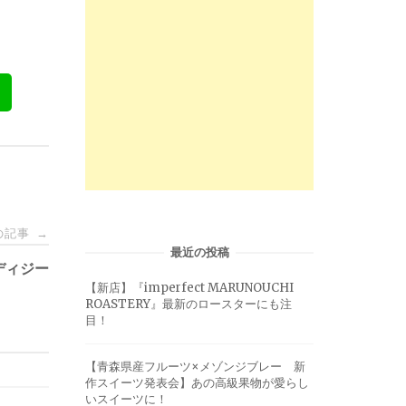
の記事
→
最近の投稿
ディジー
【新店】『imperfect MARUNOUCHI
ROASTERY』最新のロースターにも注
目！
【青森県産フルーツ×メゾンジブレー 新
作スイーツ発表会】あの高級果物が愛らし
いスイーツに！