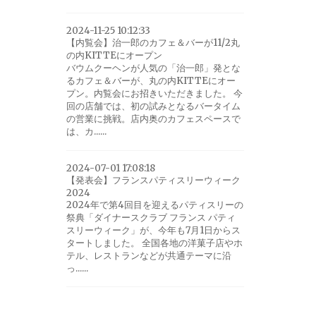
2024-11-25 10:12:33
【内覧会】治一郎のカフェ＆バーが11/2丸
の内KITTEにオープン
バウムクーヘンが人気の「治一郎」発とな
るカフェ＆バーが、丸の内KITTEにオー
プン。内覧会にお招きいただきました。 今
回の店舗では、初の試みとなるバータイム
の営業に挑戦。店内奥のカフェスペースで
は、カ......
2024-07-01 17:08:18
【発表会】フランスパティスリーウィーク
2024
2024年で第4回目を迎えるパティスリーの
祭典「ダイナースクラブ フランス パティ
スリーウィーク」が、今年も7月1日からス
タートしました。 全国各地の洋菓子店やホ
テル、レストランなどが共通テーマに沿
っ......