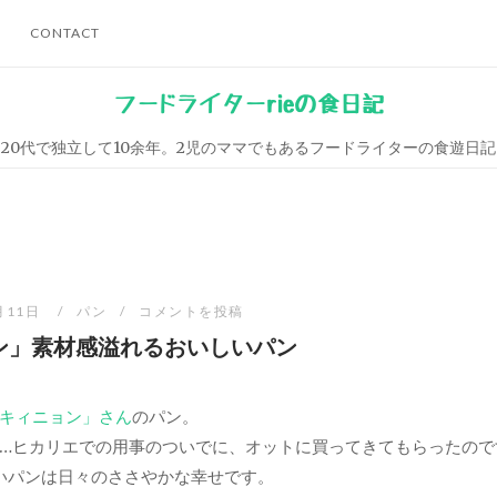
CONTACT
フードライターrieの食日記
20代で独立して10余年。2児のママでもあるフードライターの食遊日記
月11日
パン
コメントを投稿
ン」素材感溢れるおいしいパン
キィニョン」さん
のパン。
…ヒカリエでの用事のついでに、オットに買ってきてもらったので
いパンは日々のささやかな幸せです。