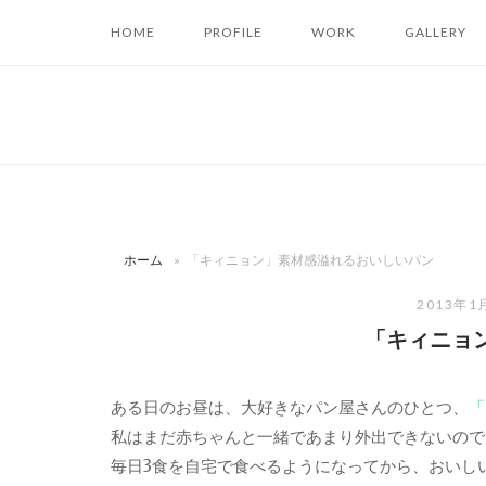
コ
HOME
PROFILE
WORK
GALLERY
ン
テ
ン
ツ
へ
ス
キ
ッ
ホーム
»
「キィニョン」素材感溢れるおいしいパン
プ
2013年1
「キィニョ
ある日のお昼は、大好きなパン屋さんのひとつ、
「
私はまだ赤ちゃんと一緒であまり外出できないので
毎日3食を自宅で食べるようになってから、おいし