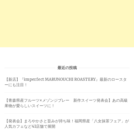
最近の投稿
【新店】『imperfect MARUNOUCHI ROASTERY』最新のロースタ
ーにも注目！
【青森県産フルーツ×メゾンジブレー 新作スイーツ発表会】あの高級
果物が愛らしいスイーツに！
【発表会】まろやかさと旨みが持ち味！福岡県産「八女抹茶フェア」が
人気カフェなど41店舗で展開