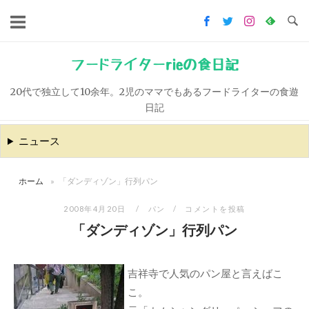
コ
ン
テ
ン
フードライターrieの食日記
ツ
20代で独立して10余年。2児のママでもあるフードライターの食遊
へ
日記
ス
キ
ニュース
ッ
プ
ホーム
»
「ダンディゾン」行列パン
2008年4月20日
パン
コメントを投稿
「ダンディゾン」行列パン
吉祥寺で人気のパン屋と言えばこ
こ。