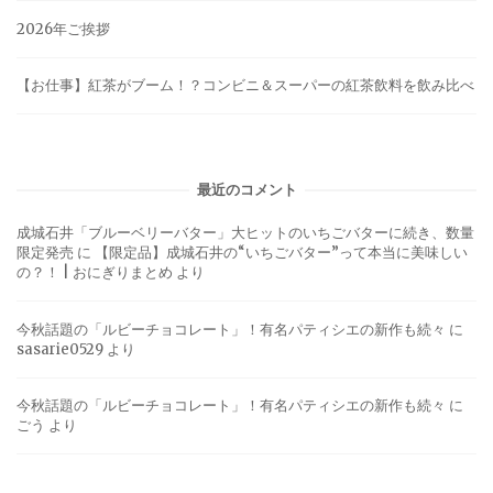
2026年ご挨拶
【お仕事】紅茶がブーム！？コンビニ＆スーパーの紅茶飲料を飲み比べ
最近のコメント
成城石井「ブルーベリーバター」大ヒットのいちごバターに続き、数量
限定発売
に
【限定品】成城石井の“いちごバター”って本当に美味しい
の？！ | おにぎりまとめ
より
今秋話題の「ルビーチョコレート」！有名パティシエの新作も続々
に
sasarie0529
より
今秋話題の「ルビーチョコレート」！有名パティシエの新作も続々
に
ごう
より