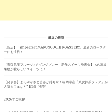
最近の投稿
【新店】『imperfect MARUNOUCHI ROASTERY』最新のロースタ
ーにも注目！
【青森県産フルーツ×メゾンジブレー 新作スイーツ発表会】あの高級
果物が愛らしいスイーツに！
【発表会】まろやかさと旨みが持ち味！福岡県産「八女抹茶フェア」が
人気カフェなど41店舗で展開
2026年ご挨拶