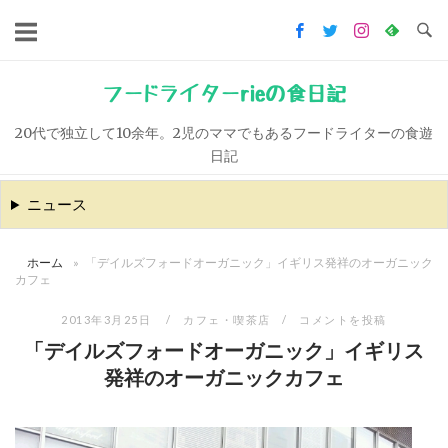
コ
ン
テ
ン
フードライターrieの食日記
ツ
20代で独立して10余年。2児のママでもあるフードライターの食遊
へ
日記
ス
キ
ニュース
ッ
プ
ホーム
»
「デイルズフォードオーガニック」イギリス発祥のオーガニック
カフェ
2013年3月25日
カフェ・喫茶店
コメントを投稿
「デイルズフォードオーガニック」イギリス
発祥のオーガニックカフェ