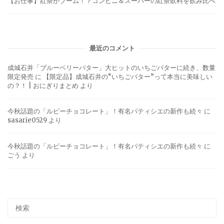
【お仕事】紅茶がブーム！？コンビニ＆スーパーの紅茶飲料を飲み比べ
最近のコメント
成城石井「ブルーベリーバター」大ヒットのいちごバターに続き、数量
限定発売
に
【限定品】成城石井の“いちごバター”って本当に美味しい
の？！ | おにぎりまとめ
より
今秋話題の「ルビーチョコレート」！有名パティシエの新作も続々
に
sasarie0529
より
今秋話題の「ルビーチョコレート」！有名パティシエの新作も続々
に
ごう
より