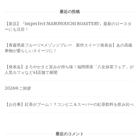
最近の投稿
【新店】『imperfect MARUNOUCHI ROASTERY』最新のロースタ
ーにも注目！
【青森県産フルーツ×メゾンジブレー 新作スイーツ発表会】あの高級
果物が愛らしいスイーツに！
【発表会】まろやかさと旨みが持ち味！福岡県産「八女抹茶フェア」が
人気カフェなど41店舗で展開
2026年ご挨拶
【お仕事】紅茶がブーム！？コンビニ＆スーパーの紅茶飲料を飲み比べ
最近のコメント