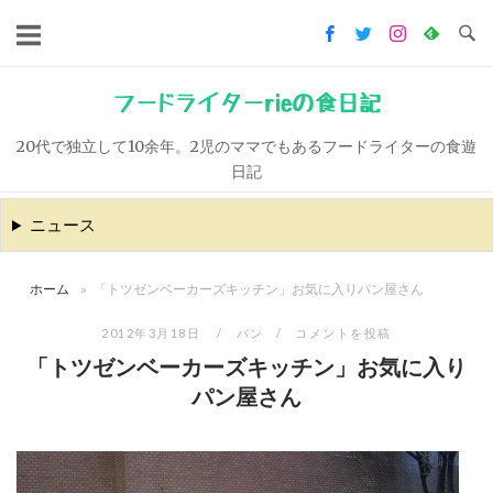
コ
ン
テ
ン
フードライターrieの食日記
ツ
20代で独立して10余年。2児のママでもあるフードライターの食遊
へ
日記
ス
キ
ニュース
ッ
プ
ホーム
»
「トツゼンベーカーズキッチン」お気に入りパン屋さん
2012年3月18日
パン
コメントを投稿
「トツゼンベーカーズキッチン」お気に入り
パン屋さん