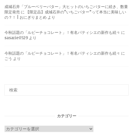
成城石井「ブルーベリーバター」大ヒットのいちごバターに続き、数量
限定発売
に
【限定品】成城石井の“いちごバター”って本当に美味しい
の？！ | おにぎりまとめ
より
今秋話題の「ルビーチョコレート」！有名パティシエの新作も続々
に
sasarie0529
より
今秋話題の「ルビーチョコレート」！有名パティシエの新作も続々
に
ごう
より
カテゴリー
カ