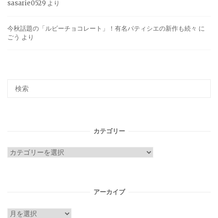
sasarie0529
より
今秋話題の「ルビーチョコレート」！有名パティシエの新作も続々
に
ごう
より
カテゴリー
カ
テ
ゴ
リ
アーカイブ
ー
ア