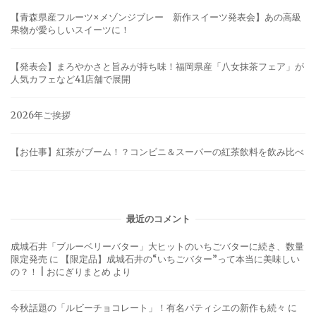
【青森県産フルーツ×メゾンジブレー 新作スイーツ発表会】あの高級
果物が愛らしいスイーツに！
【発表会】まろやかさと旨みが持ち味！福岡県産「八女抹茶フェア」が
人気カフェなど41店舗で展開
2026年ご挨拶
【お仕事】紅茶がブーム！？コンビニ＆スーパーの紅茶飲料を飲み比べ
最近のコメント
成城石井「ブルーベリーバター」大ヒットのいちごバターに続き、数量
限定発売
に
【限定品】成城石井の“いちごバター”って本当に美味しい
の？！ | おにぎりまとめ
より
今秋話題の「ルビーチョコレート」！有名パティシエの新作も続々
に