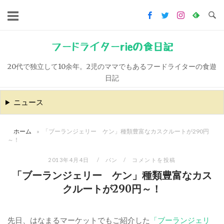
コ
ン
テ
ン
フードライターrieの食日記
ツ
20代で独立して10余年。2児のママでもあるフードライターの食遊
へ
日記
ス
キ
ニュース
ッ
プ
ホーム
»
「ブーランジェリー ケン」種類豊富なカスクルートが290円
～！
2013年4月4日
パン
コメントを投稿
「ブーランジェリー ケン」種類豊富なカス
クルートが290円～！
先日、はなまるマーケットでもご紹介した
「ブーランジェリ