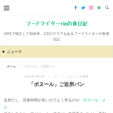
コ
ン
テ
ン
フードライターrieの食日記
ツ
20代で独立して10余年。2児のママでもあるフードライターの食遊
へ
日記
ス
キ
ニュース
ッ
プ
ホーム
»
「ボヌール」ご近所パン
2012年3月3日
パン
コメントを投稿
「ボヌール」ご近所パン
近所だし、営業時間が長いのでよく寄るのが
「ボヌール」さ
ん。