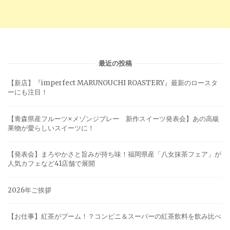
最近の投稿
【新店】『imperfect MARUNOUCHI ROASTERY』最新のロースタ
ーにも注目！
【青森県産フルーツ×メゾンジブレー 新作スイーツ発表会】あの高級
果物が愛らしいスイーツに！
【発表会】まろやかさと旨みが持ち味！福岡県産「八女抹茶フェア」が
人気カフェなど41店舗で展開
2026年ご挨拶
【お仕事】紅茶がブーム！？コンビニ＆スーパーの紅茶飲料を飲み比べ