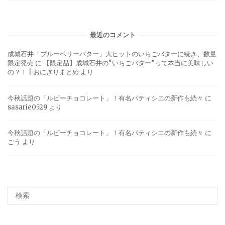
最近のコメント
成城石井「ブルーベリーバター」大ヒットのいちごバターに続き、数量
限定発売
に
【限定品】成城石井の“いちごバター”って本当に美味しい
の？！ | おにぎりまとめ
より
今秋話題の「ルビーチョコレート」！有名パティシエの新作も続々
に
sasarie0529
より
今秋話題の「ルビーチョコレート」！有名パティシエの新作も続々
に
ごう
より