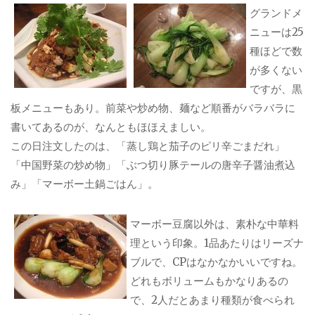
グランドメ
ニューは25
種ほどで数
が多くない
ですが、黒
板メニューもあり。前菜や炒め物、麺など順番がバラバラに
書いてあるのが、なんともほほえましい。
この日注文したのは、「蒸し鶏と茄子のピリ辛ごまだれ」
「中国野菜の炒め物」「ぶつ切り豚テールの唐辛子醤油煮込
み」「マーボー土鍋ごはん」。
マーボー豆腐以外は、素朴な中華料
理という印象。1品あたりはリーズナ
ブルで、CPはなかなかいいですね。
どれもボリュームもかなりあるの
で、2人だとあまり種類が食べられ