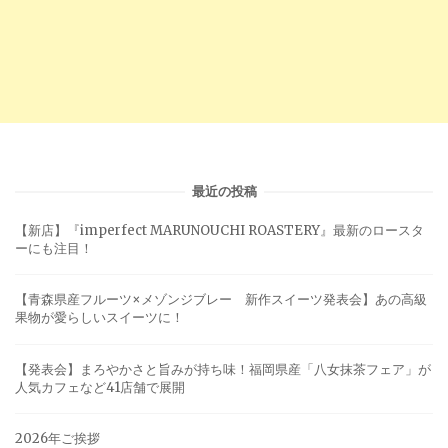
最近の投稿
【新店】『imperfect MARUNOUCHI ROASTERY』最新のロースタ
ーにも注目！
【青森県産フルーツ×メゾンジブレー 新作スイーツ発表会】あの高級
果物が愛らしいスイーツに！
【発表会】まろやかさと旨みが持ち味！福岡県産「八女抹茶フェア」が
人気カフェなど41店舗で展開
2026年ご挨拶