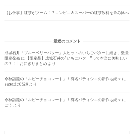
【お仕事】紅茶がブーム！？コンビニ＆スーパーの紅茶飲料を飲み比べ
最近のコメント
成城石井「ブルーベリーバター」大ヒットのいちごバターに続き、数量
限定発売
に
【限定品】成城石井の“いちごバター”って本当に美味しい
の？！ | おにぎりまとめ
より
今秋話題の「ルビーチョコレート」！有名パティシエの新作も続々
に
sasarie0529
より
今秋話題の「ルビーチョコレート」！有名パティシエの新作も続々
に
ごう
より