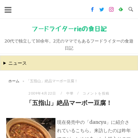
コ
ン
テ
ン
フードライターrieの食日記
ツ
20代で独立して10余年。2児のママでもあるフードライターの食遊
へ
日記
ス
キ
ニュース
ッ
プ
ホーム
»
「五指山」絶品マーボー豆腐！
2009年4月22日
中華
コメントを投稿
「五指山」絶品マーボー豆腐！
現在発売中の「dancyu」に紹介さ
れているこちら。来訪したのは昨年