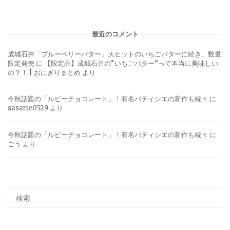
最近のコメント
成城石井「ブルーベリーバター」大ヒットのいちごバターに続き、数量
限定発売
に
【限定品】成城石井の“いちごバター”って本当に美味しい
の？！ | おにぎりまとめ
より
今秋話題の「ルビーチョコレート」！有名パティシエの新作も続々
に
sasarie0529
より
今秋話題の「ルビーチョコレート」！有名パティシエの新作も続々
に
ごう
より