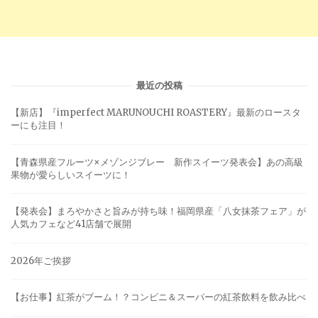
最近の投稿
【新店】『imperfect MARUNOUCHI ROASTERY』最新のロースタ
ーにも注目！
【青森県産フルーツ×メゾンジブレー 新作スイーツ発表会】あの高級
果物が愛らしいスイーツに！
【発表会】まろやかさと旨みが持ち味！福岡県産「八女抹茶フェア」が
人気カフェなど41店舗で展開
2026年ご挨拶
【お仕事】紅茶がブーム！？コンビニ＆スーパーの紅茶飲料を飲み比べ