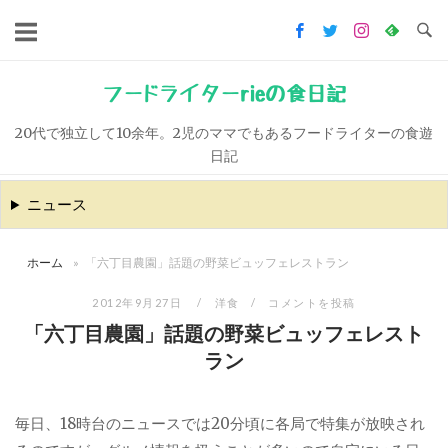
コ
ン
テ
ン
フードライターrieの食日記
ツ
20代で独立して10余年。2児のママでもあるフードライターの食遊
へ
日記
ス
キ
ニュース
ッ
プ
ホーム
»
「六丁目農園」話題の野菜ビュッフェレストラン
2012年9月27日
洋食
コメントを投稿
「六丁目農園」話題の野菜ビュッフェレスト
ラン
毎日、18時台のニュースでは20分頃に各局で特集が放映され