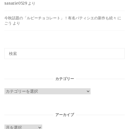
sasarie0529
より
今秋話題の「ルビーチョコレート」！有名パティシエの新作も続々
に
ごう
より
カテゴリー
カ
テ
ゴ
リ
アーカイブ
ー
ア