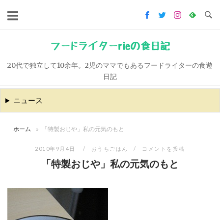
コ
ン
テ
ン
フードライターrieの食日記
ツ
20代で独立して10余年。2児のママでもあるフードライターの食遊
へ
日記
ス
キ
ニュース
ッ
プ
ホーム
»
「特製おじや」私の元気のもと
2010年9月4日
おうちごはん
コメントを投稿
「特製おじや」私の元気のもと