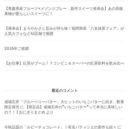
【青森県産フルーツ×メゾンジブレー 新作スイーツ発表会】あの高級
果物が愛らしいスイーツに！
【発表会】まろやかさと旨みが持ち味！福岡県産「八女抹茶フェア」が
人気カフェなど41店舗で展開
2026年ご挨拶
【お仕事】紅茶がブーム！？コンビニ＆スーパーの紅茶飲料を飲み比べ
最近のコメント
成城石井「ブルーベリーバター」大ヒットのいちごバターに続き、数量
限定発売
に
【限定品】成城石井の“いちごバター”って本当に美味しい
の？！ | おにぎりまとめ
より
今秋話題の「ルビーチョコレート」！有名パティシエの新作も続々
に