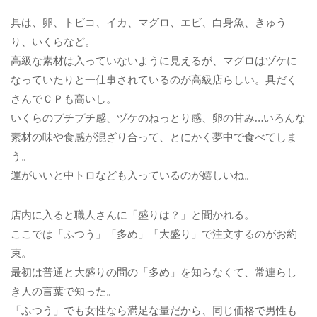
具は、卵、トビコ、イカ、マグロ、エビ、白身魚、きゅう
り、いくらなど。
高級な素材は入っていないように見えるが、マグロはヅケに
なっていたりと一仕事されているのが高級店らしい。具だく
さんでＣＰも高いし。
いくらのプチプチ感、ヅケのねっとり感、卵の甘み…いろんな
素材の味や食感が混ざり合って、とにかく夢中で食べてしま
う。
運がいいと中トロなども入っているのが嬉しいね。
店内に入ると職人さんに「盛りは？」と聞かれる。
ここでは「ふつう」「多め」「大盛り」で注文するのがお約
束。
最初は普通と大盛りの間の「多め」を知らなくて、常連らし
き人の言葉で知った。
「ふつう」でも女性なら満足な量だから、同じ価格で男性も