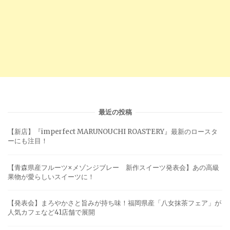
最近の投稿
【新店】『imperfect MARUNOUCHI ROASTERY』最新のロースタ
ーにも注目！
【青森県産フルーツ×メゾンジブレー 新作スイーツ発表会】あの高級
果物が愛らしいスイーツに！
【発表会】まろやかさと旨みが持ち味！福岡県産「八女抹茶フェア」が
人気カフェなど41店舗で展開