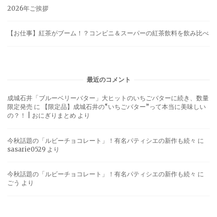
2026年ご挨拶
【お仕事】紅茶がブーム！？コンビニ＆スーパーの紅茶飲料を飲み比べ
最近のコメント
成城石井「ブルーベリーバター」大ヒットのいちごバターに続き、数量
限定発売
に
【限定品】成城石井の“いちごバター”って本当に美味しい
の？！ | おにぎりまとめ
より
今秋話題の「ルビーチョコレート」！有名パティシエの新作も続々
に
sasarie0529
より
今秋話題の「ルビーチョコレート」！有名パティシエの新作も続々
に
ごう
より