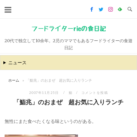
コ
ン
テ
ン
フードライターrieの食日記
ツ
20代で独立して10余年。2児のママでもあるフードライターの食遊
へ
日記
ス
キ
ニュース
ッ
プ
ホーム
»
「鮨兆」のおまぜ 超お気に入りランチ
2007年11月25日
鮨
コメントを投稿
「鮨兆」のおまぜ 超お気に入りランチ
無性にまた食べたくなる味というのがある。