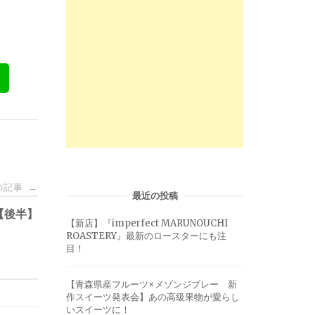
の記事
→
最近の投稿
会【後半】
【新店】『imperfect MARUNOUCHI
ROASTERY』最新のロースターにも注
目！
【青森県産フルーツ×メゾンジブレー 新
作スイーツ発表会】あの高級果物が愛らし
いスイーツに！