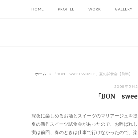
コ
HOME
PROFILE
WORK
GALLERY
ン
テ
ン
ツ
へ
ス
キ
ッ
ホーム
»
「BON SWEETS&SMILE」夏の試食会【前半】
プ
2008年5月
「BON swe
深夜に楽しめるお酒とスイーツのマリアージュを提
夏の新作スイーツ試食会があったので、お呼ばれし
実は前回、春のときは仕事で行けなかったので、楽