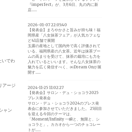
『imperfect』が、3月6日、丸の内に新
店......
2026-01-07 22:05:40
【発表会】まろやかさと旨みが持ち味！福
岡県産「八女抹茶フェア」が人気カフェな
ど41店舗で展開
玉露の産地として国内外で高く評価されて
いる、福岡県産の八女茶。近年は抹茶ブー
ムの高まりを受けて、抹茶の栽培にも力を
たいでわ
入れているといいます。そんな八女抹茶の
魅力を広く発信すべく、㈱Dream Onが展
開す......
リアージ
2024-11-25 11:02:27
【発表会】サロン・デュ・ショコラ2025
プレス発表会
サロン・デュ・ショコラ2024のプレス発
表会に参加させていただきました。 25回目
シャン
を迎える今回のテーマは、
「Moment/Infinity 一瞬と、無限と、シ
ョコラと」。カカオから一つのチョコレー
トが......