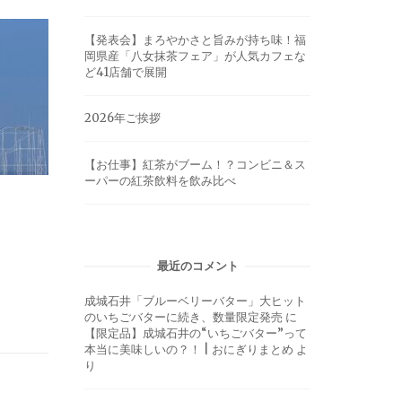
【発表会】まろやかさと旨みが持ち味！福
岡県産「八女抹茶フェア」が人気カフェな
ど41店舗で展開
2026年ご挨拶
【お仕事】紅茶がブーム！？コンビニ＆ス
ーパーの紅茶飲料を飲み比べ
最近のコメント
成城石井「ブルーベリーバター」大ヒット
のいちごバターに続き、数量限定発売
に
【限定品】成城石井の“いちごバター”って
本当に美味しいの？！ | おにぎりまとめ
よ
り