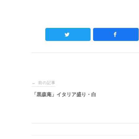
Post
前の記事
←
navigation
「黒森庵」イタリア盛り・白