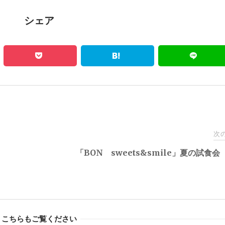
シェア
次
「BON sweets&smile」夏の試食
こちらもご覧ください