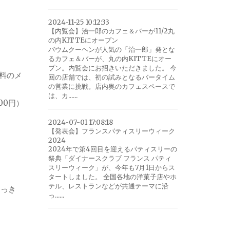
2024-11-25 10:12:33
【内覧会】治一郎のカフェ＆バーが11/2丸
の内KITTEにオープン
バウムクーヘンが人気の「治一郎」発とな
るカフェ＆バーが、丸の内KITTEにオー
プン。内覧会にお招きいただきました。 今
料のメ
回の店舗では、初の試みとなるバータイム
の営業に挑戦。店内奥のカフェスペースで
は、カ......
00円）
2024-07-01 17:08:18
【発表会】フランスパティスリーウィーク
2024
2024年で第4回目を迎えるパティスリーの
祭典「ダイナースクラブ フランス パティ
スリーウィーク」が、今年も7月1日からス
タートしました。 全国各地の洋菓子店やホ
テル、レストランなどが共通テーマに沿
すっき
っ......