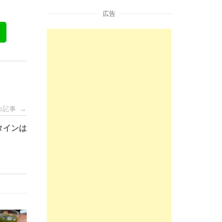
広告
の記事
→
タインは