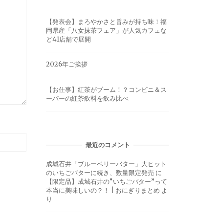
【発表会】まろやかさと旨みが持ち味！福
岡県産「八女抹茶フェア」が人気カフェな
ど41店舗で展開
2026年ご挨拶
【お仕事】紅茶がブーム！？コンビニ＆ス
ーパーの紅茶飲料を飲み比べ
最近のコメント
成城石井「ブルーベリーバター」大ヒット
のいちごバターに続き、数量限定発売
に
【限定品】成城石井の“いちごバター”って
本当に美味しいの？！ | おにぎりまとめ
よ
り