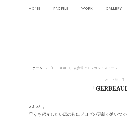
コ
HOME
PROFILE
WORK
GALLERY
ン
テ
ン
ツ
へ
ス
キ
ッ
ホーム
»
「GERBEAUD」表参道でエレガントスイーツ
プ
2012年2月
「GERBEA
2012年。
早くも紹介したい店の数にブログの更新が追いつか