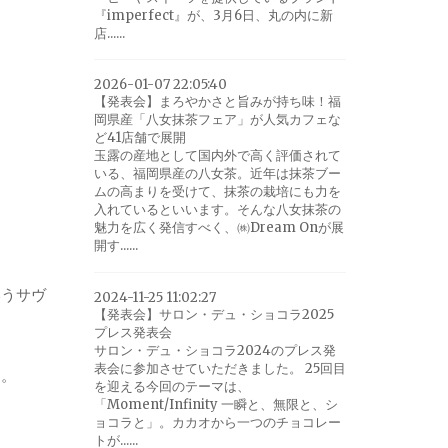
『imperfect』が、3月6日、丸の内に新
店......
2026-01-07 22:05:40
【発表会】まろやかさと旨みが持ち味！福
岡県産「八女抹茶フェア」が人気カフェな
ど41店舗で展開
玉露の産地として国内外で高く評価されて
いる、福岡県産の八女茶。近年は抹茶ブー
ムの高まりを受けて、抹茶の栽培にも力を
入れているといいます。そんな八女抹茶の
魅力を広く発信すべく、㈱Dream Onが展
開す......
いうサヴ
2024-11-25 11:02:27
【発表会】サロン・デュ・ショコラ2025
プレス発表会
サロン・デュ・ショコラ2024のプレス発
表会に参加させていただきました。 25回目
ム。
を迎える今回のテーマは、
「Moment/Infinity 一瞬と、無限と、シ
ョコラと」。カカオから一つのチョコレー
トが......