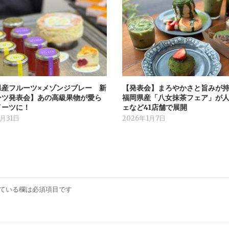
県産フルーツ×メゾンジブレー 新
【発表会】まろやかさと旨みが
ーツ発表会】あの高級果物が愛ら
福岡県産「八女抹茶フェア」が
イーツに！
ェなど41店舗で展開
1月31日
2026年1月7日
ている欄は必須項目です