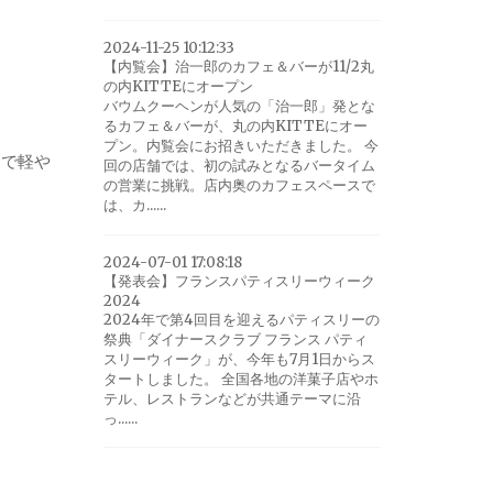
2024-11-25 10:12:33
【内覧会】治一郎のカフェ＆バーが11/2丸
の内KITTEにオープン
バウムクーヘンが人気の「治一郎」発とな
るカフェ＆バーが、丸の内KITTEにオー
プン。内覧会にお招きいただきました。 今
ーで軽や
回の店舗では、初の試みとなるバータイム
の営業に挑戦。店内奥のカフェスペースで
は、カ......
2024-07-01 17:08:18
【発表会】フランスパティスリーウィーク
2024
2024年で第4回目を迎えるパティスリーの
祭典「ダイナースクラブ フランス パティ
スリーウィーク」が、今年も7月1日からス
タートしました。 全国各地の洋菓子店やホ
テル、レストランなどが共通テーマに沿
っ......