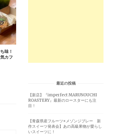
持ち味！
人気カフ
最近の投稿
【新店】『imperfect MARUNOUCHI
ROASTERY』最新のロースターにも注
目！
【青森県産フルーツ×メゾンジブレー 新
作スイーツ発表会】あの高級果物が愛らし
いスイーツに！