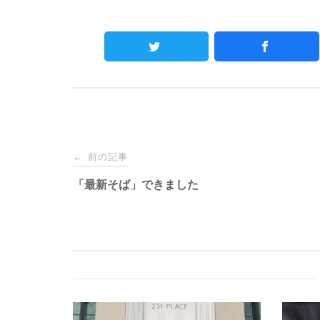
Post
前の記事
←
navigation
「最新そば」できました