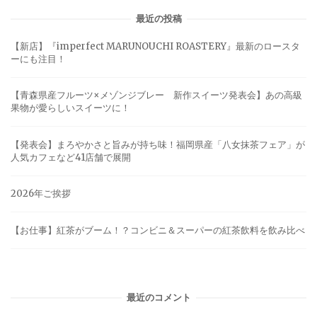
最近の投稿
【新店】『imperfect MARUNOUCHI ROASTERY』最新のロースタ
ーにも注目！
【青森県産フルーツ×メゾンジブレー 新作スイーツ発表会】あの高級
果物が愛らしいスイーツに！
【発表会】まろやかさと旨みが持ち味！福岡県産「八女抹茶フェア」が
人気カフェなど41店舗で展開
2026年ご挨拶
【お仕事】紅茶がブーム！？コンビニ＆スーパーの紅茶飲料を飲み比べ
最近のコメント