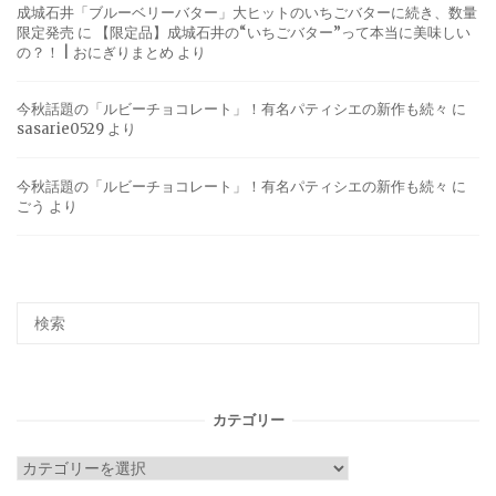
成城石井「ブルーベリーバター」大ヒットのいちごバターに続き、数量
限定発売
に
【限定品】成城石井の“いちごバター”って本当に美味しい
の？！ | おにぎりまとめ
より
今秋話題の「ルビーチョコレート」！有名パティシエの新作も続々
に
sasarie0529
より
今秋話題の「ルビーチョコレート」！有名パティシエの新作も続々
に
ごう
より
カテゴリー
カ
テ