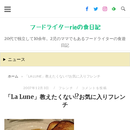
コ
ン
テ
ン
フードライターrieの食日記
ツ
20代で独立して10余年。2児のママでもあるフードライターの食遊
へ
日記
ス
キ
ニュース
ッ
プ
ホーム
»
「LA LUNE」教えたくない!?お気に入りフレンチ
2007年12月3日
フレンチ
コメントを投稿
「La Lune」教えたくない!?お気に入りフレン
チ