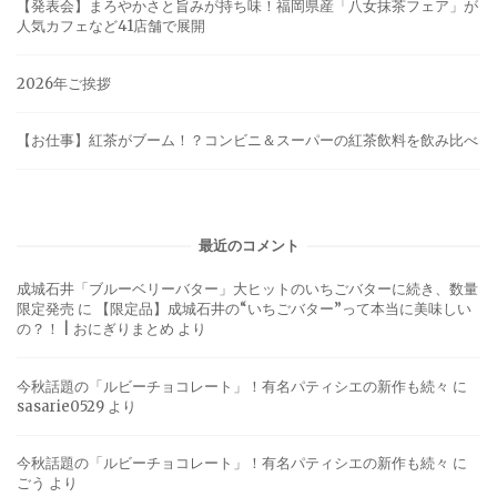
【発表会】まろやかさと旨みが持ち味！福岡県産「八女抹茶フェア」が
人気カフェなど41店舗で展開
2026年ご挨拶
【お仕事】紅茶がブーム！？コンビニ＆スーパーの紅茶飲料を飲み比べ
最近のコメント
成城石井「ブルーベリーバター」大ヒットのいちごバターに続き、数量
限定発売
に
【限定品】成城石井の“いちごバター”って本当に美味しい
の？！ | おにぎりまとめ
より
今秋話題の「ルビーチョコレート」！有名パティシエの新作も続々
に
sasarie0529
より
今秋話題の「ルビーチョコレート」！有名パティシエの新作も続々
に
ごう
より