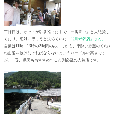
三軒目は、オットが以前巡った中で「一番旨い」と大絶賛し
ており、絶対に行こうと決めていた
「谷川米穀店」さん。
営業は11時～13時の2時間のみ。しかも、車酔い必至のくねく
ね山道を抜けなければならないというハードルの高さです
が、…香川県民もおすすめする行列必至の人気店です。