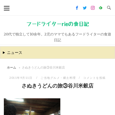
コ
ン
テ
ン
フードライターrieの食日記
ツ
20代で独立して10余年。2児のママでもあるフードライターの食遊
へ
日記
ス
キ
ニュース
ッ
プ
ホーム
»
さぬきうどんの旅③谷川米穀店
2011年9月11日
ご当地グルメ・郷土料理
コメントを投稿
さぬきうどんの旅③谷川米穀店