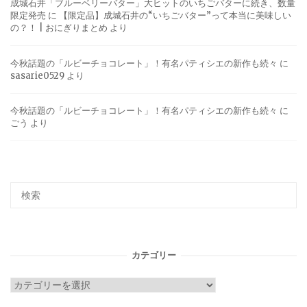
成城石井「ブルーベリーバター」大ヒットのいちごバターに続き、数量
限定発売
に
【限定品】成城石井の“いちごバター”って本当に美味しい
の？！ | おにぎりまとめ
より
今秋話題の「ルビーチョコレート」！有名パティシエの新作も続々
に
sasarie0529
より
今秋話題の「ルビーチョコレート」！有名パティシエの新作も続々
に
ごう
より
カテゴリー
カ
テ