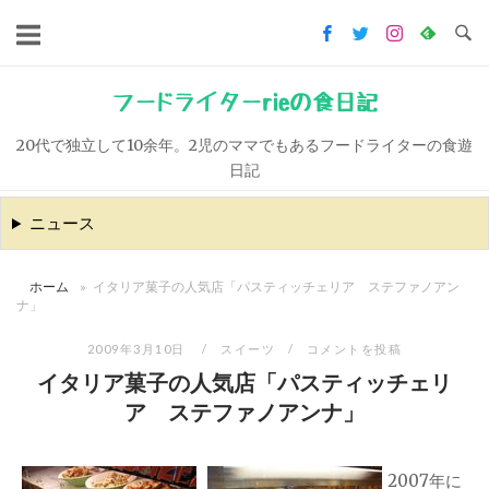
コ
ン
テ
ン
フードライターrieの食日記
ツ
20代で独立して10余年。2児のママでもあるフードライターの食遊
へ
日記
ス
キ
ニュース
ッ
プ
ホーム
»
イタリア菓子の人気店「パスティッチェリア ステファノアン
ナ」
2009年3月10日
スイーツ
コメントを投稿
イタリア菓子の人気店「パスティッチェリ
ア ステファノアンナ」
2007年に