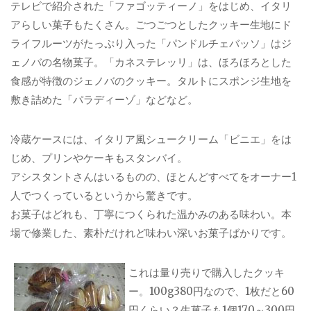
テレビで紹介された「ファゴッティーノ」をはじめ、イタリ
アらしい菓子もたくさん。ごつごつとしたクッキー生地にド
ライフルーツがたっぷり入った「パンドルチェバッソ」はジ
ェノバの名物菓子。「カネステレッリ」は、ほろほろとした
食感が特徴のジェノバのクッキー。タルトにスポンジ生地を
敷き詰めた「パラディーゾ」などなど。
冷蔵ケースには、イタリア風シュークリーム「ビニエ」をは
じめ、プリンやケーキもスタンバイ。
アシスタントさんはいるものの、ほとんどすべてをオーナー1
人でつくっているというから驚きです。
お菓子はどれも、丁寧につくられた温かみのある味わい。本
場で修業した、素朴だけれど味わい深いお菓子ばかりです。
これは量り売りで購入したクッキ
ー。100g380円なので、1枚だと60
円くらい？生菓子も1個170～300円