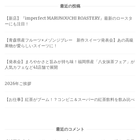
最近の投稿
【新店】『imperfect MARUNOUCHI ROASTERY』最新のロースタ
ーにも注目！
【青森県産フルーツ×メゾンジブレー 新作スイーツ発表会】あの高級
果物が愛らしいスイーツに！
【発表会】まろやかさと旨みが持ち味！福岡県産「八女抹茶フェア」が
人気カフェなど41店舗で展開
2026年ご挨拶
【お仕事】紅茶がブーム！？コンビニ＆スーパーの紅茶飲料を飲み比べ
最近のコメント