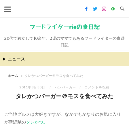
コ
ン
テ
ン
フードライターrieの食日記
ツ
20代で独立して10余年。2児のママでもあるフードライターの食遊
へ
日記
ス
キ
ニュース
ッ
プ
ホーム
»
タレかつバーガー＠モスを食べてみた
2011年8月30日
ハンバーガー
コメントを投稿
タレかつバーガー＠モスを食べてみた
ご当地グルメは大好きですが、なかでもかなりのお気に入り
が新潟県の
タレかつ。