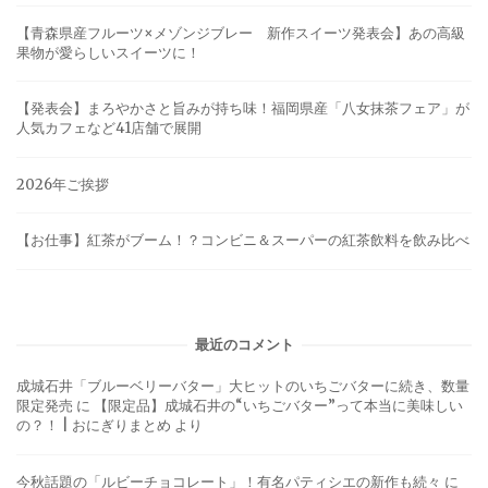
【青森県産フルーツ×メゾンジブレー 新作スイーツ発表会】あの高級
果物が愛らしいスイーツに！
【発表会】まろやかさと旨みが持ち味！福岡県産「八女抹茶フェア」が
人気カフェなど41店舗で展開
2026年ご挨拶
【お仕事】紅茶がブーム！？コンビニ＆スーパーの紅茶飲料を飲み比べ
最近のコメント
成城石井「ブルーベリーバター」大ヒットのいちごバターに続き、数量
限定発売
に
【限定品】成城石井の“いちごバター”って本当に美味しい
の？！ | おにぎりまとめ
より
今秋話題の「ルビーチョコレート」！有名パティシエの新作も続々
に