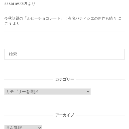
sasarie0529
より
今秋話題の「ルビーチョコレート」！有名パティシエの新作も続々
に
ごう
より
カテゴリー
カ
テ
ゴ
リ
アーカイブ
ー
ア