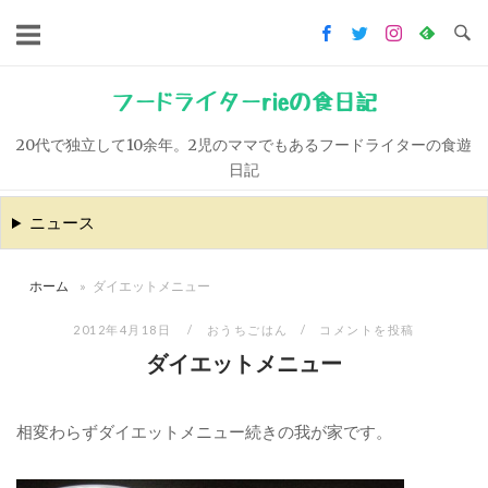
コ
ン
テ
ン
フードライターrieの食日記
ツ
20代で独立して10余年。2児のママでもあるフードライターの食遊
へ
日記
ス
キ
ニュース
ッ
プ
ホーム
»
ダイエットメニュー
2012年4月18日
おうちごはん
コメントを投稿
ダイエットメニュー
相変わらずダイエットメニュー続きの我が家です。