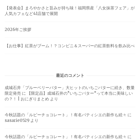
【発表会】まろやかさと旨みが持ち味！福岡県産「八女抹茶フェア」が
人気カフェなど41店舗で展開
2026年ご挨拶
【お仕事】紅茶がブーム！？コンビニ＆スーパーの紅茶飲料を飲み比べ
最近のコメント
成城石井「ブルーベリーバター」大ヒットのいちごバターに続き、数量
限定発売
に
【限定品】成城石井の“いちごバター”って本当に美味しい
の？！ | おにぎりまとめ
より
今秋話題の「ルビーチョコレート」！有名パティシエの新作も続々
に
sasarie0529
より
今秋話題の「ルビーチョコレート」！有名パティシエの新作も続々
に