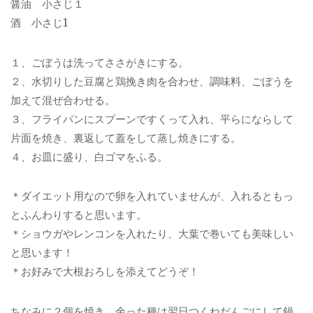
醤油 小さじ１
酒 小さじ1
１、ごぼうは洗ってささがきにする。
２、水切りした豆腐と鶏挽き肉を合わせ、調味料、ごぼうを
加えて混ぜ合わせる。
３、フライパンにスプーンですくって入れ、平らにならして
片面を焼き、裏返して蓋をして蒸し焼きにする。
４、お皿に盛り、白ゴマをふる。
＊ダイエット用なので卵を入れていませんが、入れるともっ
とふんわりすると思います。
＊ショウガやレンコンを入れたり、大葉で巻いても美味しい
と思います！
＊お好みで大根おろしを添えてどうぞ！
ちなみに２個を焼き、余った種は翌日つくねだんごにして鍋