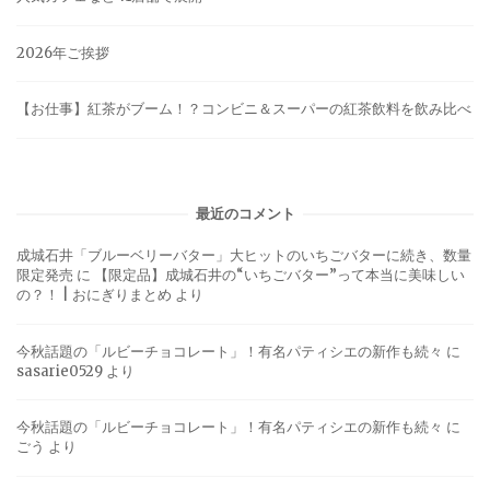
2026年ご挨拶
【お仕事】紅茶がブーム！？コンビニ＆スーパーの紅茶飲料を飲み比べ
最近のコメント
成城石井「ブルーベリーバター」大ヒットのいちごバターに続き、数量
限定発売
に
【限定品】成城石井の“いちごバター”って本当に美味しい
の？！ | おにぎりまとめ
より
今秋話題の「ルビーチョコレート」！有名パティシエの新作も続々
に
sasarie0529
より
今秋話題の「ルビーチョコレート」！有名パティシエの新作も続々
に
ごう
より