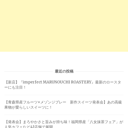
最近の投稿
【新店】『imperfect MARUNOUCHI ROASTERY』最新のロースタ
ーにも注目！
【青森県産フルーツ×メゾンジブレー 新作スイーツ発表会】あの高級
果物が愛らしいスイーツに！
【発表会】まろやかさと旨みが持ち味！福岡県産「八女抹茶フェア」が
人気カフェなど41店舗で展開