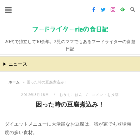
コ
ン
テ
ン
フードライターrieの食日記
ツ
20代で独立して10余年。2児のママでもあるフードライターの食遊
へ
日記
ス
キ
ニュース
ッ
プ
ホーム
»
困った時の豆腐煮込み！
2012年3月18日
おうちごはん
コメントを投稿
困った時の豆腐煮込み！
ダイエットメニューに大活躍なお豆腐は、我が家でも登場頻
度の多い食材。