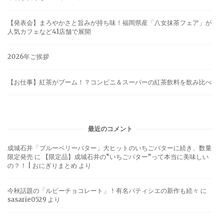
【発表会】まろやかさと旨みが持ち味！福岡県産「八女抹茶フェア」が
人気カフェなど41店舗で展開
2026年ご挨拶
【お仕事】紅茶がブーム！？コンビニ＆スーパーの紅茶飲料を飲み比べ
最近のコメント
成城石井「ブルーベリーバター」大ヒットのいちごバターに続き、数量
限定発売
に
【限定品】成城石井の“いちごバター”って本当に美味しい
の？！ | おにぎりまとめ
より
今秋話題の「ルビーチョコレート」！有名パティシエの新作も続々
に
sasarie0529
より