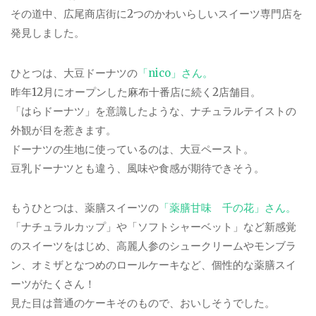
その道中、広尾商店街に2つのかわいらしいスイーツ専門店を
発見しました。
ひとつは、大豆ドーナツの
「nico」さん。
昨年12月にオープンした麻布十番店に続く2店舗目。
「はらドーナツ」を意識したような、ナチュラルテイストの
外観が目を惹きます。
ドーナツの生地に使っているのは、大豆ペースト。
豆乳ドーナツとも違う、風味や食感が期待できそう。
もうひとつは、薬膳スイーツの
「薬膳甘味 千の花」さん。
「ナチュラルカップ」や「ソフトシャーベット」など新感覚
のスイーツをはじめ、高麗人参のシュークリームやモンブラ
ン、オミザとなつめのロールケーキなど、個性的な薬膳スイ
ーツがたくさん！
見た目は普通のケーキそのもので、おいしそうでした。