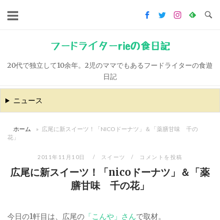
コ
ン
テ
ン
フードライターrieの食日記
ツ
20代で独立して10余年。2児のママでもあるフードライターの食遊
へ
日記
ス
キ
ニュース
ッ
プ
ホーム
»
広尾に新スイーツ！「NICOドーナツ」＆「薬膳甘味 千の
花」
2011年11月10日
スイーツ
コメントを投稿
広尾に新スイーツ！「nicoドーナツ」＆「薬
膳甘味 千の花」
今日の1軒目は、広尾の
「こんや」さん
で取材。