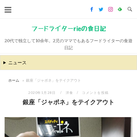
コ
ン
テ
ン
フードライターrieの食日記
ツ
20代で独立して10余年。2児のママでもあるフードライターの食遊
へ
日記
ス
キ
ニュース
ッ
プ
ホーム
»
銀座「ジャポネ」をテイクアウト
2020年1月28日
洋食
コメントを投稿
銀座「ジャポネ」をテイクアウト