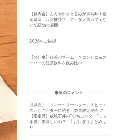
【発表会】まろやかさと旨みが持ち味！福
岡県産「八女抹茶フェア」が人気カフェな
ど41店舗で展開
2026年ご挨拶
【お仕事】紅茶がブーム！？コンビニ＆ス
ーパーの紅茶飲料を飲み比べ
最近のコメント
成城石井「ブルーベリーバター」大ヒット
のいちごバターに続き、数量限定発売
に
【限定品】成城石井の“いちごバター”って
本当に美味しいの？！ | おにぎりまとめ
よ
り