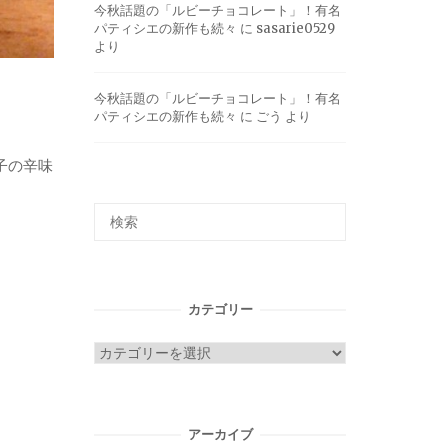
今秋話題の「ルビーチョコレート」！有名
パティシエの新作も続々
に
sasarie0529
より
今秋話題の「ルビーチョコレート」！有名
パティシエの新作も続々
に
ごう
より
子の辛味
カテゴリー
カ
テ
ゴ
リ
アーカイブ