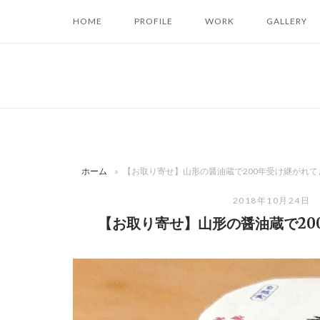
コ
HOME
PROFILE
WORK
GALLERY
ン
テ
ン
ツ
へ
ス
キ
ッ
ホーム
»
【お取り寄せ】山形の醤油蔵で200年受け継がれ
プ
2018年10月24日
【お取り寄せ】山形の醤油蔵で2