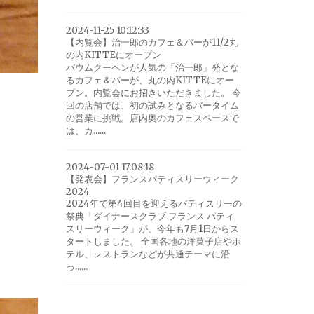
2024-11-25 10:12:33
【内覧会】治一郎のカフェ＆バーが11/2丸
の内KITTEにオープン
バウムクーヘンが人気の「治一郎」発とな
るカフェ＆バーが、丸の内KITTEにオー
プン。内覧会にお招きいただきました。 今
回の店舗では、初の試みとなるバータイム
の営業に挑戦。店内奥のカフェスペースで
は、カ......
2024-07-01 17:08:18
【発表会】フランスパティスリーウィーク
2024
2024年で第4回目を迎えるパティスリーの
祭典「ダイナースクラブ フランス パティ
スリーウィーク」が、今年も7月1日からス
タートしました。 全国各地の洋菓子店やホ
テル、レストランなどが共通テーマに沿
っ......