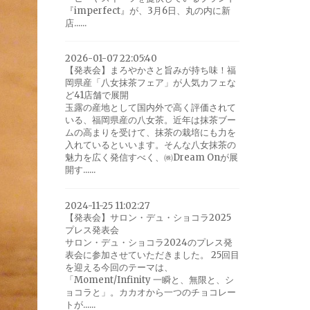
『imperfect』が、3月6日、丸の内に新
店......
2026-01-07 22:05:40
【発表会】まろやかさと旨みが持ち味！福
岡県産「八女抹茶フェア」が人気カフェな
ど41店舗で展開
玉露の産地として国内外で高く評価されて
いる、福岡県産の八女茶。近年は抹茶ブー
ムの高まりを受けて、抹茶の栽培にも力を
入れているといいます。そんな八女抹茶の
魅力を広く発信すべく、㈱Dream Onが展
開す......
2024-11-25 11:02:27
【発表会】サロン・デュ・ショコラ2025
プレス発表会
サロン・デュ・ショコラ2024のプレス発
表会に参加させていただきました。 25回目
を迎える今回のテーマは、
「Moment/Infinity 一瞬と、無限と、シ
ョコラと」。カカオから一つのチョコレー
トが......