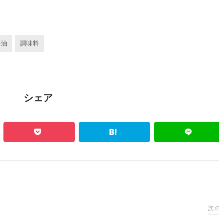
醤油
調味料
シェア
次