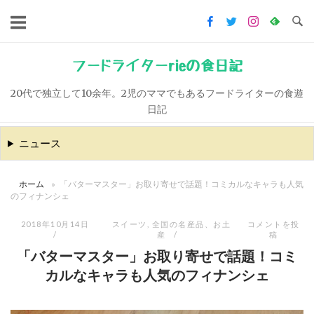
コ
ン
テ
ン
フードライターrieの食日記
ツ
20代で独立して10余年。2児のママでもあるフードライターの食遊
へ
日記
ス
キ
ニュース
ッ
プ
ホーム
»
「バターマスター」お取り寄せで話題！コミカルなキャラも人気
のフィナンシェ
2018年10月14日
スイーツ
,
全国の名産品、お土
コメントを投
産
稿
「バターマスター」お取り寄せで話題！コミ
カルなキャラも人気のフィナンシェ