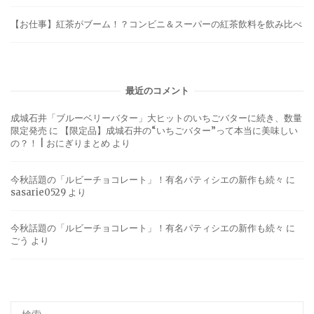
【お仕事】紅茶がブーム！？コンビニ＆スーパーの紅茶飲料を飲み比べ
最近のコメント
成城石井「ブルーベリーバター」大ヒットのいちごバターに続き、数量
限定発売
に
【限定品】成城石井の“いちごバター”って本当に美味しい
の？！ | おにぎりまとめ
より
今秋話題の「ルビーチョコレート」！有名パティシエの新作も続々
に
sasarie0529
より
今秋話題の「ルビーチョコレート」！有名パティシエの新作も続々
に
ごう
より