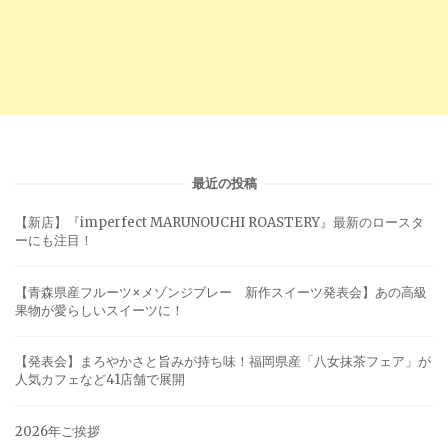
最近の投稿
【新店】『imperfect MARUNOUCHI ROASTERY』最新のロースタ
ーにも注目！
【青森県産フルーツ×メゾンジブレー 新作スイーツ発表会】あの高級
果物が愛らしいスイーツに！
【発表会】まろやかさと旨みが持ち味！福岡県産「八女抹茶フェア」が
人気カフェなど41店舗で展開
2026年ご挨拶