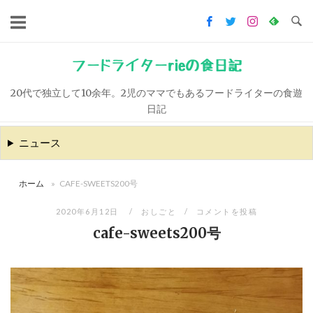
コ
ン
テ
ン
フードライターrieの食日記
ツ
20代で独立して10余年。2児のママでもあるフードライターの食遊
へ
日記
ス
キ
ニュース
ッ
プ
ホーム
»
CAFE-SWEETS200号
2020年6月12日
おしごと
コメントを投稿
cafe-sweets200号