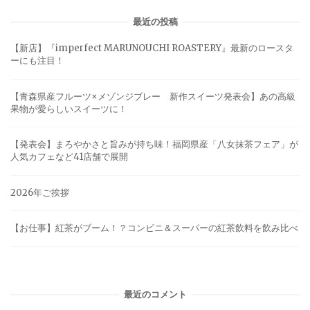
最近の投稿
【新店】『imperfect MARUNOUCHI ROASTERY』最新のロースタ
ーにも注目！
【青森県産フルーツ×メゾンジブレー 新作スイーツ発表会】あの高級
果物が愛らしいスイーツに！
【発表会】まろやかさと旨みが持ち味！福岡県産「八女抹茶フェア」が
人気カフェなど41店舗で展開
2026年ご挨拶
【お仕事】紅茶がブーム！？コンビニ＆スーパーの紅茶飲料を飲み比べ
最近のコメント