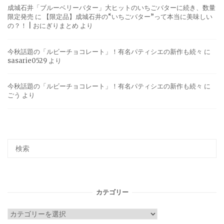
成城石井「ブルーベリーバター」大ヒットのいちごバターに続き、数量
限定発売
に
【限定品】成城石井の“いちごバター”って本当に美味しい
の？！ | おにぎりまとめ
より
今秋話題の「ルビーチョコレート」！有名パティシエの新作も続々
に
sasarie0529
より
今秋話題の「ルビーチョコレート」！有名パティシエの新作も続々
に
ごう
より
カテゴリー
カ