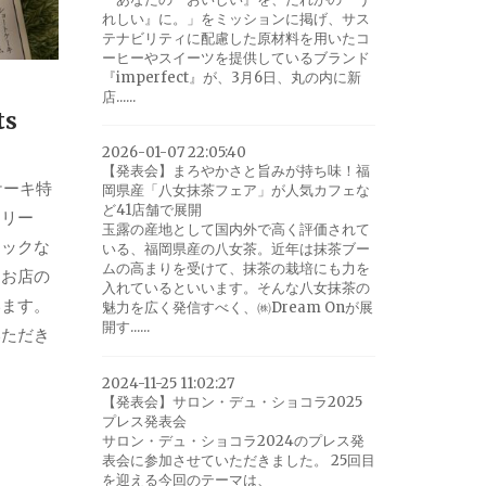
れしい』に。」をミッションに掲げ、サス
テナビリティに配慮した原材料を用いたコ
ーヒーやスイーツを提供しているブランド
『imperfect』が、3月6日、丸の内に新
店......
ts
2026-01-07 22:05:40
【発表会】まろやかさと旨みが持ち味！福
番ケーキ特
岡県産「八女抹茶フェア」が人気カフェな
ど41店舗で展開
クリー
玉露の産地として国内外で高く評価されて
シックな
いる、福岡県産の八女茶。近年は抹茶ブー
ムの高まりを受けて、抹茶の栽培にも力を
てお店の
入れているといいます。そんな八女抹茶の
います。
魅力を広く発信すべく、㈱Dream Onが展
開す......
いただき
2024-11-25 11:02:27
【発表会】サロン・デュ・ショコラ2025
プレス発表会
サロン・デュ・ショコラ2024のプレス発
表会に参加させていただきました。 25回目
を迎える今回のテーマは、