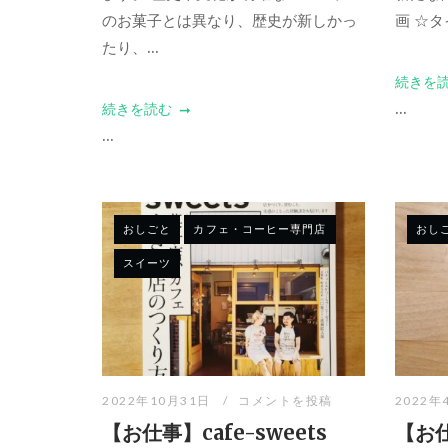
のお菓子とは異なり、歴史が新しかっ
画 ☆タ
たり、...
続きを
...
続きを読む
...
おしごと
カフェ・コーヒー専門店
おし
スイーツ
2022年10月31日
コメントを投稿
2022年
【お仕事】cafe-sweets
【お仕