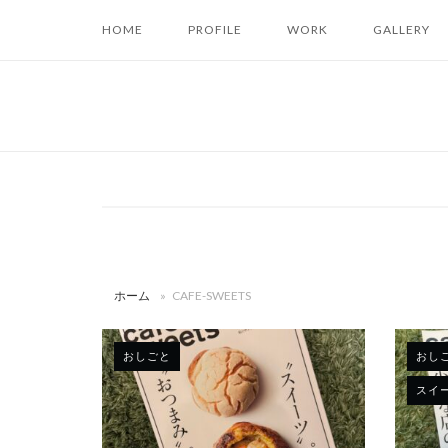
コ
HOME
PROFILE
WORK
GALLERY
ン
テ
ン
ツ
へ
ス
キ
ッ
プ
ホーム
»
CAFE-SWEETS
おしごと
おし
スイ