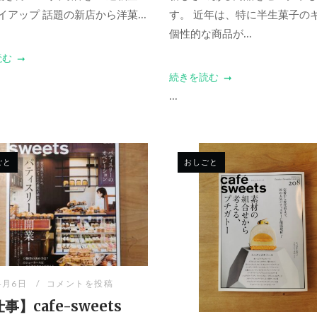
イアップ 話題の新店から洋菓...
す。 近年は、特に半生菓子の
個性的な商品が...
読む
続きを読む
...
ごと
おしごと
4月6日
コメントを投稿
事】cafe-sweets