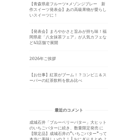
【青森県産フルーツ×メゾンジブレー 新
作スイーツ発表会】あの高級果物が愛らし
いスイーツに！
【発表会】まろやかさと旨みが持ち味！福
岡県産「八女抹茶フェア」が人気カフェな
ど41店舗で展開
2026年ご挨拶
【お仕事】紅茶がブーム！？コンビニ＆ス
ーパーの紅茶飲料を飲み比べ
最近のコメント
成城石井「ブルーベリーバター」大ヒット
のいちごバターに続き、数量限定発売
に
【限定品】成城石井の“いちごバター”って
本当に美味しいの？！ | おにぎりまとめ
よ