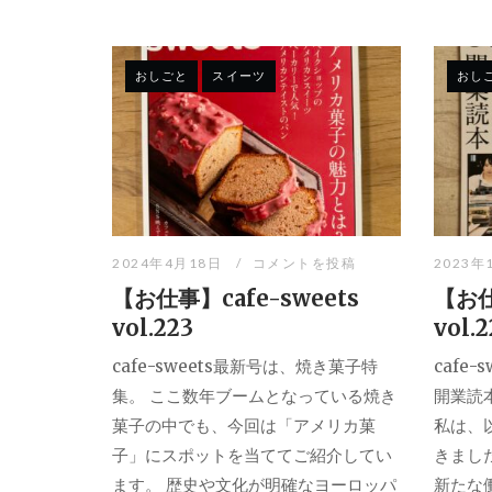
おしごと
スイーツ
おし
2024年4月18日
コメントを投稿
2023年
【お仕事】cafe-sweets
【お仕
vol.223
vol.
cafe-sweets最新号は、焼き菓子特
cafe
集。 ここ数年ブームとなっている焼き
開業読
菓子の中でも、今回は「アメリカ菓
私は、
子」にスポットを当ててご紹介してい
きまし
ます。 歴史や文化が明確なヨーロッパ
新たな