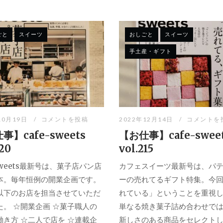
ごと
スイーツ
おしごと
スイーツ
手土産・ギフト
10月19日
コメントを投稿
2022年12月14日
コメントを
事】cafe-sweets
【お仕事】cafe-swee
220
vol.215
-sweets最新号は、菓子店パン店
カフェスイーツ最新号は、パ
本。毎年恒例の開業企画です。
ーの売れてるギフト特集。今
以下のお店を担当させていただ
れている」ということを重視
た。 ☆開業企画 ☆菓子職人の
単なる焼き菓子詰め合わせで
働き方 ☆二人で店を ☆連載企
新しさのある商品をセレクト