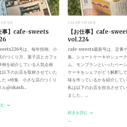
10月9日
2024年7月18日
事】cafe-sweets
【お仕事】cafe-swee
226
vol.224
-sweets226号は、毎年恒例、小
cafe-sweets最新号は、定
店のつくり方。菓子店とカフェ
集。ショートケーキやシュー
事例を紹介している人気企画
ム、モンブランといったベー
は以下のお店を取材させていた
ケーキをシェフがどう解釈し
た ⭐︎特集 小さな店のつくり
味を作っているかを紹介して
@okash...
私は以下のお店を担当させて
ました。...
読む
続きを読む
...