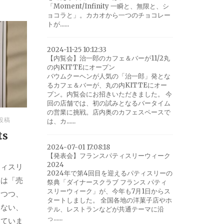
「Moment/Infinity 一瞬と、無限と、シ
ョコラと」。カカオから一つのチョコレー
トが......
2024-11-25 10:12:33
【内覧会】治一郎のカフェ＆バーが11/2丸
の内KITTEにオープン
バウムクーヘンが人気の「治一郎」発とな
るカフェ＆バーが、丸の内KITTEにオー
プン。内覧会にお招きいただきました。 今
回の店舗では、初の試みとなるバータイム
の営業に挑戦。店内奥のカフェスペースで
投稿
は、カ......
ts
2024-07-01 17:08:18
【発表会】フランスパティスリーウィーク
2024
ティスリ
2024年で第4回目を迎えるパティスリーの
回は「売
祭典「ダイナースクラブ フランス パティ
スリーウィーク」が、今年も7月1日からス
しつつ、
タートしました。 全国各地の洋菓子店やホ
はない、
テル、レストランなどが共通テーマに沿
っ......
していま