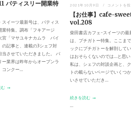
.211 パティスリー開業特
2021年10月9日
コメントを投
【お仕事】cafe-swe
vol.208
・スイーツ最新号は、パティス
開業特集。調布「フキアージ
柴田書店カフェ-スイーツの最
大宮「マサユキナカムラ バイ
は、プチガトー特集。ここま
」の記事と、連載の3シェフ対
ックにプチガトーを解剖して
担当させていただきました。 パ
はおそらくないのでは…と思い
リー業界は昨年からオープンラ
私は、シェフの対談企画と、
コンクー...
トの載らないページでいくつ
いさせていただき...
読む
続きを読む
...