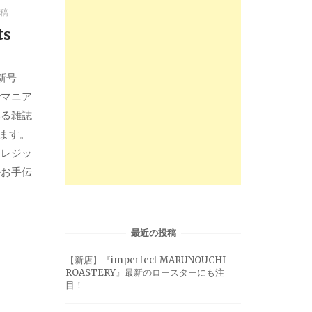
稿
ets
新号
でマニア
いる雑誌
ます。
クレジッ
かお手伝
最近の投稿
【新店】『imperfect MARUNOUCHI
ROASTERY』最新のロースターにも注
目！