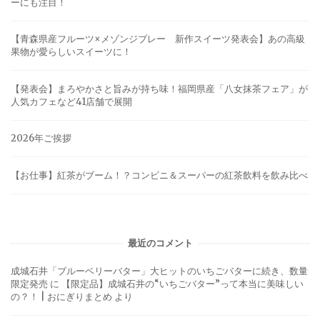
ーにも注目！
【青森県産フルーツ×メゾンジブレー 新作スイーツ発表会】あの高級
果物が愛らしいスイーツに！
【発表会】まろやかさと旨みが持ち味！福岡県産「八女抹茶フェア」が
人気カフェなど41店舗で展開
2026年ご挨拶
【お仕事】紅茶がブーム！？コンビニ＆スーパーの紅茶飲料を飲み比べ
最近のコメント
成城石井「ブルーベリーバター」大ヒットのいちごバターに続き、数量
限定発売
に
【限定品】成城石井の“いちごバター”って本当に美味しい
の？！ | おにぎりまとめ
より