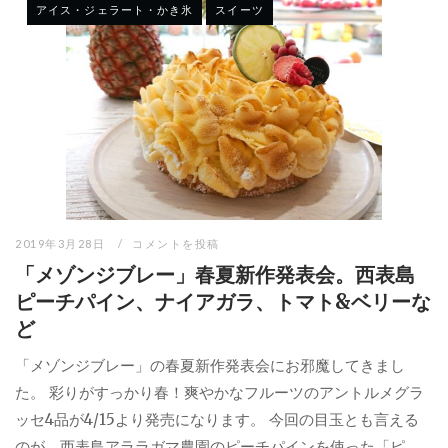
アイス・ジェラート・かき氷
スイーツ
2019年3月28日
コメントを投稿
「メゾンジブレー」春夏新作発表会。西表島
ピーチパイン、ナイアガラ、トマト&ベリーな
ど
「メゾンジブレー」の春夏新作発表会にお邪魔してきまし
た。 彩りがすっかり春！爽やかなフルーツのアントルメグラ
ッセ4品が4/15より発売になります。 今回の目玉とも言える
のが、西表島アララガマ農園のピーチパインを使った「ピ...