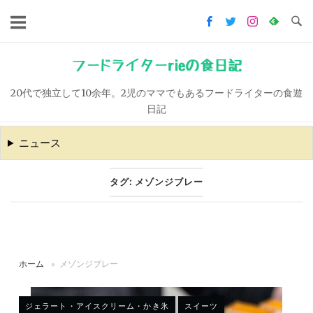
コ
ン
テ
ン
フードライターrieの食日記
ツ
20代で独立して10余年。2児のママでもあるフードライターの食遊
へ
日記
ス
キ
ニュース
ッ
プ
タグ:
メゾンジブレー
ホーム
»
メゾンジブレー
ジェラート・アイスクリーム・かき氷
スイーツ