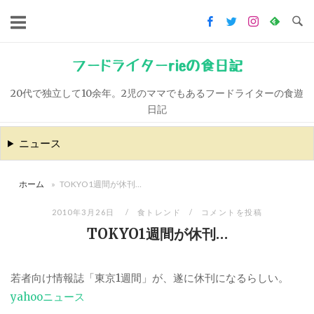
コ
ン
テ
ン
フードライターrieの食日記
ツ
20代で独立して10余年。2児のママでもあるフードライターの食遊
へ
日記
ス
キ
ニュース
ッ
プ
ホーム
»
TOKYO1週間が休刊…
2010年3月26日
食トレンド
コメントを投稿
TOKYO1週間が休刊…
若者向け情報誌「東京1週間」が、遂に休刊になるらしい。
yahooニュース