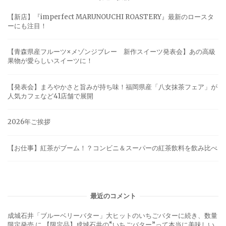
【新店】『imperfect MARUNOUCHI ROASTERY』最新のロースタ
ーにも注目！
【青森県産フルーツ×メゾンジブレー 新作スイーツ発表会】あの高級
果物が愛らしいスイーツに！
【発表会】まろやかさと旨みが持ち味！福岡県産「八女抹茶フェア」が
人気カフェなど41店舗で展開
2026年ご挨拶
【お仕事】紅茶がブーム！？コンビニ＆スーパーの紅茶飲料を飲み比べ
最近のコメント
成城石井「ブルーベリーバター」大ヒットのいちごバターに続き、数量
限定発売
に
【限定品】成城石井の“いちごバター”って本当に美味しい