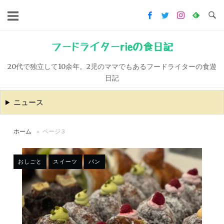
コ
ン
テ
ン
フードライターrieの食日記
ツ
20代で独立して10余年。2児のママでもあるフードライターの食遊
へ
日記
ス
キ
ニュース
ッ
プ
ホーム
»
ページ 3
おしごと
スイーツ
パン