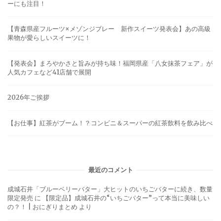
ーにも注目！
【青森県産フルーツ×メゾンジブレー 新作スイーツ発表会】あの高級
果物が愛らしいスイーツに！
【発表会】まろやかさと旨みが持ち味！福岡県産「八女抹茶フェア」が
人気カフェなど41店舗で展開
2026年ご挨拶
【お仕事】紅茶がブーム！？コンビニ＆スーパーの紅茶飲料を飲み比べ
最近のコメント
成城石井「ブルーベリーバター」大ヒットのいちごバターに続き、数量
限定発売
に
【限定品】成城石井の“いちごバター”って本当に美味しい
の？！ | おにぎりまとめ
より