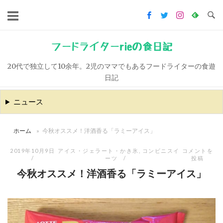
コ
ン
テ
ン
フードライターrieの食日記
ツ
20代で独立して10余年。2児のママでもあるフードライターの食遊
へ
日記
ス
キ
ニュース
ッ
プ
ホーム
»
今秋オススメ！洋酒香る「ラミーアイス」
2019年10月9日
アイス・ジェラート・かき氷
,
コンビニスイ
コメントを
ーツ
投稿
今秋オススメ！洋酒香る「ラミーアイス」