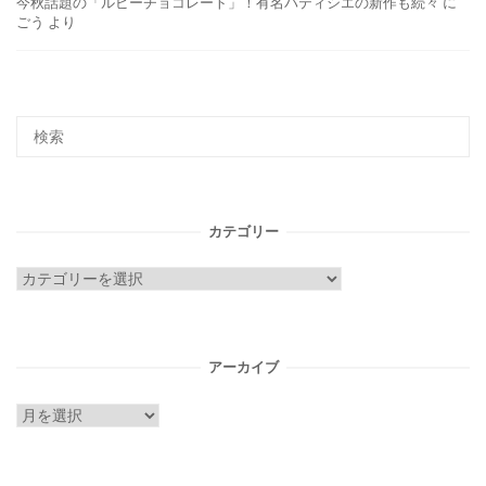
今秋話題の「ルビーチョコレート」！有名パティシエの新作も続々
に
ごう
より
カテゴリー
カ
テ
ゴ
リ
アーカイブ
ー
ア
ー
カ