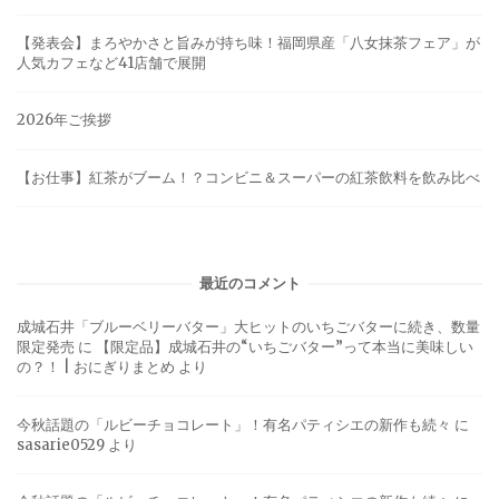
【発表会】まろやかさと旨みが持ち味！福岡県産「八女抹茶フェア」が
人気カフェなど41店舗で展開
2026年ご挨拶
【お仕事】紅茶がブーム！？コンビニ＆スーパーの紅茶飲料を飲み比べ
最近のコメント
成城石井「ブルーベリーバター」大ヒットのいちごバターに続き、数量
限定発売
に
【限定品】成城石井の“いちごバター”って本当に美味しい
の？！ | おにぎりまとめ
より
今秋話題の「ルビーチョコレート」！有名パティシエの新作も続々
に
sasarie0529
より