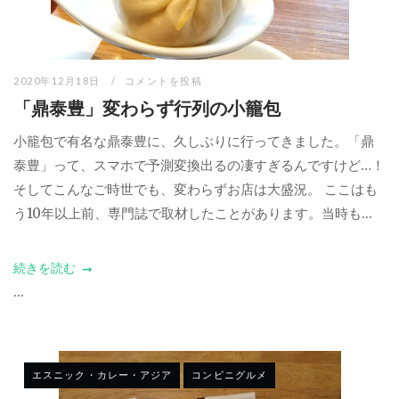
2020年12月18日
コメントを投稿
「鼎泰豊」変わらず行列の小籠包
小籠包で有名な鼎泰豊に、久しぶりに行ってきました。「鼎
泰豊」って、スマホで予測変換出るの凄すぎるんですけど…！
そしてこんなご時世でも、変わらずお店は大盛況。 ここはも
う10年以上前、専門誌で取材したことがあります。当時も...
続きを読む
...
エスニック・カレー・アジア
コンビニグルメ