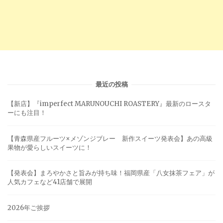
最近の投稿
【新店】『imperfect MARUNOUCHI ROASTERY』最新のロースタ
ーにも注目！
【青森県産フルーツ×メゾンジブレー 新作スイーツ発表会】あの高級
果物が愛らしいスイーツに！
【発表会】まろやかさと旨みが持ち味！福岡県産「八女抹茶フェア」が
人気カフェなど41店舗で展開
2026年ご挨拶