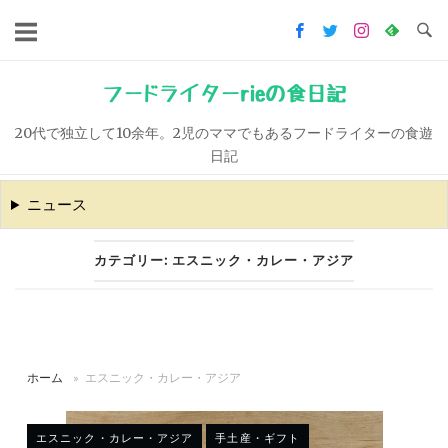
コ
ン
テ
ン
フードライターrieの食日記
ツ
20代で独立して10余年。2児のママでもあるフードライターの食遊
へ
日記
ス
キ
ニュース
ッ
プ
カテゴリー:
エスニック・カレー・アジア
ホーム
»
エスニック・カレー・アジア
エスニック・カレー・アジア
手土産・ギフト