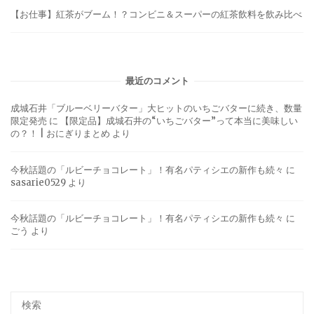
【お仕事】紅茶がブーム！？コンビニ＆スーパーの紅茶飲料を飲み比べ
最近のコメント
成城石井「ブルーベリーバター」大ヒットのいちごバターに続き、数量
限定発売
に
【限定品】成城石井の“いちごバター”って本当に美味しい
の？！ | おにぎりまとめ
より
今秋話題の「ルビーチョコレート」！有名パティシエの新作も続々
に
sasarie0529
より
今秋話題の「ルビーチョコレート」！有名パティシエの新作も続々
に
ごう
より