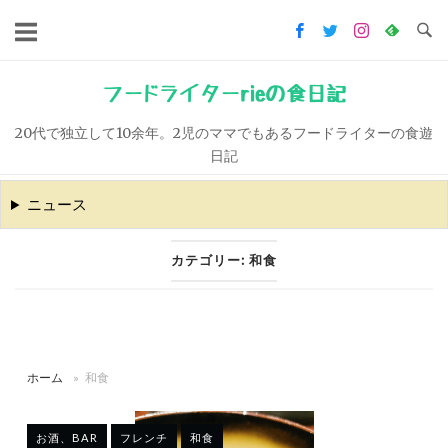
コ
ン
テ
ン
フードライターrieの食日記
ツ
20代で独立して10余年。2児のママでもあるフードライターの食遊
へ
日記
ス
キ
ニュース
ッ
プ
カテゴリー:
和食
ホーム
»
和食
お酒、BAR
フレンチ
和食