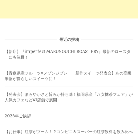
最近の投稿
【新店】『imperfect MARUNOUCHI ROASTERY』最新のロースタ
ーにも注目！
【青森県産フルーツ×メゾンジブレー 新作スイーツ発表会】あの高級
果物が愛らしいスイーツに！
【発表会】まろやかさと旨みが持ち味！福岡県産「八女抹茶フェア」が
人気カフェなど41店舗で展開
2026年ご挨拶
【お仕事】紅茶がブーム！？コンビニ＆スーパーの紅茶飲料を飲み比べ