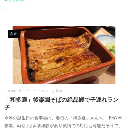
...
和食
2018年8月22日
コメントを投稿
「和多遍」後楽園そばの絶品鰻で子連れラン
チ
今年の誕生日の食事会は、春日の「和多遍」さんへ。 1947年
創業。4代目は留学経験があり英語での対応も可能だそうで、