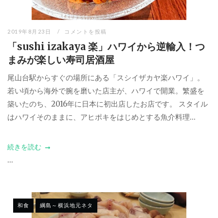
2019年8月23日
コメントを投稿
「sushi izakaya 楽」ハワイから逆輸入！つ
まみが楽しい寿司居酒屋
尾山台駅からすぐの場所にある「スシイザカヤ楽ハワイ」。
若い頃から海外で腕を磨いた店主が、ハワイで開業。繁盛を
築いたのち、2016年に日本に初出店したお店です。 スタイル
はハワイそのままに、アヒポキをはじめとする魚介料理...
続きを読む
...
和食
綱島～横浜地元ネタ