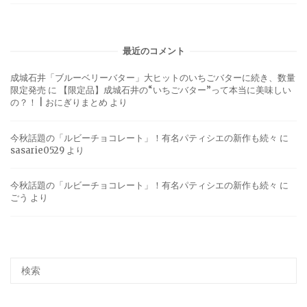
最近のコメント
成城石井「ブルーベリーバター」大ヒットのいちごバターに続き、数量
限定発売
に
【限定品】成城石井の“いちごバター”って本当に美味しい
の？！ | おにぎりまとめ
より
今秋話題の「ルビーチョコレート」！有名パティシエの新作も続々
に
sasarie0529
より
今秋話題の「ルビーチョコレート」！有名パティシエの新作も続々
に
ごう
より